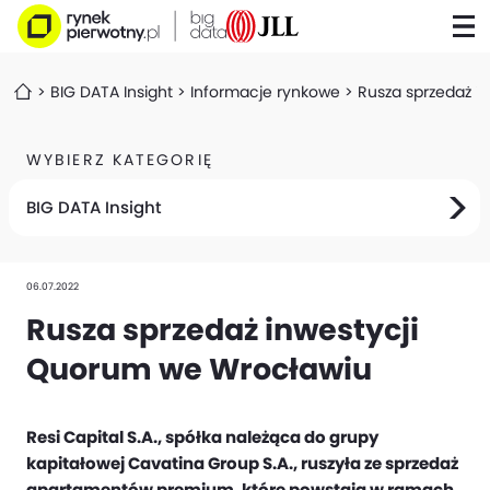
BIG DATA Insight
Informacje rynkowe
Rusza sprzedaż i
WYBIERZ KATEGORIĘ
BIG DATA Insight
06.07.2022
Rusza sprzedaż inwestycji
Quorum we Wrocławiu
Resi Capital S.A., spółka należąca do grupy
kapitałowej Cavatina Group S.A., ruszyła ze sprzedaż
apartamentów premium, które powstają w ramach