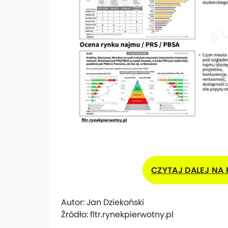
CZYTAJ DALEJ NA 
Autor:
Jan Dziekoński
Źródło:
fltr.rynekpierwotny.pl