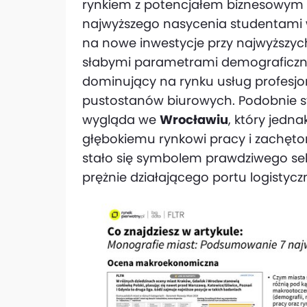
rynkiem z potencjałem biznesowym 
najwyższego nasycenia studentami 
na nowe inwestycje przy najwyższych
słabymi parametrami demograficznym
dominujący na rynku usług profesjo
pustostanów biurowych. Podobnie 
wygląda we
Wrocławiu
, który jedna
głębokiemu rynkowi pracy i zachęt
stało się symbolem prawdziwego se
prężnie działającego portu logistycz