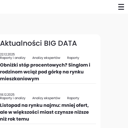
Aktualności BIG DATA
22.12.2025
Raporty i analizy
Analizy ekspertów
Raporty
Obniżki stóp procentowych? Singlom i
rodzinom wciąż pod górkę na rynku
mieszkaniowym
18.12.2025
Raporty i analizy
Analizy ekspertów
Raporty
Listopad na rynku najmu: mniej ofert,
ale w większości miast czynsze niższe
niż rok temu