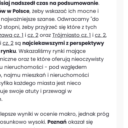
isiaj nadszedł czas na podsumowanie
.
ów w Polsce
, żeby wskazać ich mocne i
i najważniejsze szanse. Odwracamy "do
stopni, żeby przyjrzeć się które z tych
awa cz. 1
i
cz. 2
oraz
Trójmiasto cz. 1
i
cz. 2
,
i
cz. 2
są
najciekawszymi z perspektywy
 rynku
. Wskazaliśmy rynki mające
czne oraz te które oferują nieoczywisty
ku nieruchomości - pod względem
o, najmu mieszkań i nieruchomości
yfika każdego miasta jest nieco
uje swoje atuty i przewagi w
h.
jlepsze wyniki w ocenie makro, jednak próg
 stosunkowo wysoki.
Poznań
okazał się