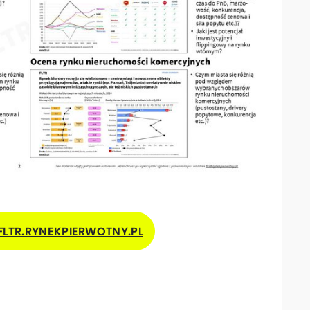
FLTR.RYNEKPIERWOTNY.PL