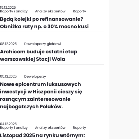
15.12.2025
Raporty i analizy
Analizy ekspertów
Raporty
Będą kolejki po refinansowanie?
Obniżka raty np. o 30% mocno kusi
08.12.2025
Deweloperzy giełdowi
Archicom buduje ostatni etap
warszawskiej Stacji Wola
05.12.2025
Deweloperzy
Nowe epicentrum luksusowych
inwestycji w Hiszpanii cieszy się
rosnącym zainteresowanie
najbogatszych Polaków.
04.12.2025
Raporty i analizy
Analizy ekspertów
Raporty
Listopad 2025 na rynku wtórnym: