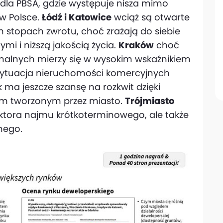
dla PBSA, gdzie występuje nisza mimo
w Polsce.
Łódź i Katowice
wciąż są otwarte
 stopach zwrotu, choć zrażają do siebie
i i niższą jakością życia.
Kraków
choć
nalnych mierzy się w wysokim wskaźnikiem
sytuacja nieruchomości komercyjnych
k ma jeszcze szansę na rozkwit dzięki
om tworzonym przez miasto.
Trójmiasto
ktora najmu krótkoterminowego, ale także
nego.