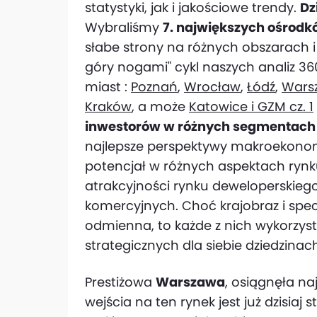
statystyki, jak i jakościowe trendy.
Dz
Wybraliśmy
7. największych ośrodk
słabe strony na różnych obszarach 
góry nogami" cykl naszych analiz 360 
miast :
Poznań
,
Wrocław
,
Łódź
,
Warsz
Kraków
, a może
Katowice i GZM cz. 1
inwestorów w różnych segmentach
najlepsze perspektywy makroekonomi
potencjał w różnych aspektach ryn
atrakcyjności rynku deweloperskieg
komercyjnych. Choć krajobraz i spec
odmienna, to każde z nich wykorzyst
strategicznych dla siebie dziedzinac
Prestiżowa
Warszawa
, osiągnęła na
wejścia na ten rynek jest już dzisiaj