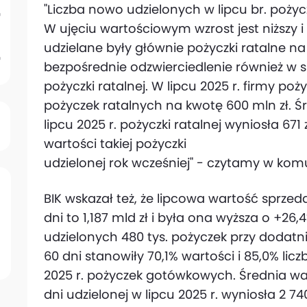
"Liczba nowo udzielonych w lipcu br. pożyc
W ujęciu wartościowym wzrost jest niższy i 
udzielane były głównie pożyczki ratalne na
bezpośrednie odzwierciedlenie również w s
pożyczki ratalnej. W lipcu 2025 r. firmy poż
pożyczek ratalnych na kwotę 600 mln zł. 
lipcu 2025 r. pożyczki ratalnej wyniosła 671 
wartości takiej pożyczki
udzielonej rok wcześniej" - czytamy w kom
BIK wskazał też, że lipcowa wartość sprz
dni to 1,187 mld zł i była ona wyższa o +26,4
udzielonych 480 tys. pożyczek przy dodatni
60 dni stanowiły 70,1% wartości i 85,0% lic
2025 r. pożyczek gotówkowych. Średnia wa
dni udzielonej w lipcu 2025 r. wyniosła 2 740