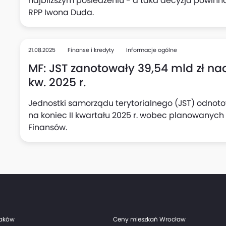
najbliższym posiedzeniu - a taka decyzja powinna
RPP Iwona Duda.
21.08.2025
Finanse i kredyty
Informacje ogólne
MF: JST zanotowały 39,54 mld zł na
kw. 2025 r.
Jednostki samorządu terytorialnego (JST) odnoto
na koniec II kwartału 2025 r. wobec planowanych 4
Finansów.
raków
Ceny mieszkań Wrocław