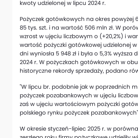
kwoty udzielonej w lipcu 2024 r.
Pożyczek gotówkowych na okres powyżej 60 
85 tys. szt. i na wartość 506 mln zł. W por
wzrost w ujęciu liczbowym o (+20,2%) i wa
wartość pożyczki gotówkowej udzielonej w l
dni wyniosła 5 948 zł i była o 5,3% wyższa 
2024 r. W pożyczkach gotówkowych w ob
historyczne rekordy sprzedaży, podano rów
"W lipcu br. podobnie jak w poprzednich m
pożyczek pozabankowych w ujęciu liczbow
zaś w ujęciu wartościowym pożyczki gotó
polskiego rynku pożyczek pozabankowych"
W okresie styczeń-lipiec 2025 r. w porów
zeszłego roku firmy pożyczkowe udzieliły w