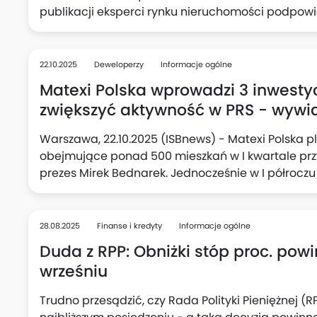
publikacji eksperci rynku nieruchomości podpowia
świadomie - od wyboru lokalizacji, przez finanso
inwestycyjnego i komfortu życia.
22.10.2025
Deweloperzy
Informacje ogólne
Matexi Polska wprowadzi 3 inwestyc
zwiększyć aktywność w PRS - wywi
Warszawa, 22.10.2025 (ISBnews) - Matexi Polska p
obejmujące ponad 500 mieszkań w I kwartale prz
prezes Mirek Bednarek. Jednocześnie w I półroc
projektu PRS, który znacząco zwiększy aktywność 
28.08.2025
Finanse i kredyty
Informacje ogólne
Duda z RPP: Obniżki stóp proc. powi
wrześniu
Trudno przesądzić, czy Rada Polityki Pieniężnej (