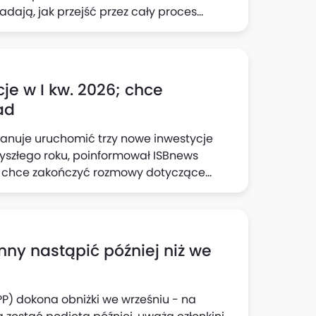
dają, jak przejść przez cały proces
wanie, aż po ocenę potencjału
je w I kw. 2026; chce
ad
lanuje uruchomić trzy nowe inwestycje
yszłego roku, poinformował ISBnews
zu chce zakończyć rozmowy dotyczące
spółki w tym segmencie.
nny nastąpić później niż we
RPP) dokona obniżki we wrześniu - na