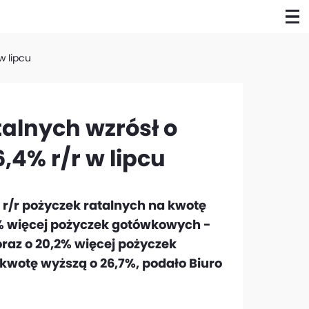
w lipcu
talnych wzrósł o
6,4% r/r w lipcu
 r/r pożyczek ratalnych na kwotę
2,5% więcej pożyczek gotówkowych -
oraz o 20,2% więcej pożyczek
kwotę wyższą o 26,7%, podało Biuro