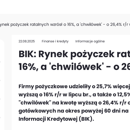
Rynek pożyczek ratalnych wzrósł o 16%, a 'chwilówek' - o 26,4% r/r 
22.08.2025
Finanse i kredyty
Informacje ogólne
BIK: Rynek pożyczek ra
16%, a 'chwilówek' - o 2
Firmy pożyczkowe udzieliły o 25,7% więcej
wyższą o 16% r/r w lipcu br., a także o 1
"chwilówek" na kwotę wyższą o 26,4% r/r 
gotówkowych na okres powyżej 60 dni na 
Informacji Kredytowej (BIK).