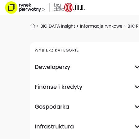
BIG DATA Insight
Informacje rynkowe
BIK: 
WYBIERZ KATEGORIĘ
Deweloperzy
Deweloperzy giełdowi
Finanse i kredyty
Analizy i raporty
Informacje giełdowe
Informacje ogólne
Wyniki finansowe
Gospodarka
Banki
Biznes
Informacje z gospodarki
Infrastruktura