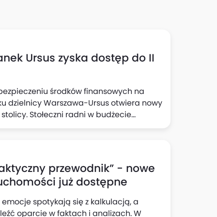
tanek Ursus zyska dostęp do II
bezpieczeniu środków finansowych na
unku dzielnicy Warszawa-Ursus otwiera nowy
tolicy. Stołeczni radni w budżecie
e Finansowej zapisali środki na
 przedłużeniem linii M2 z Bemowa do
tyczny przewodnik” - nowe
uchomości już dostępne
emocje spotykają się z kalkulacją, a
eźć oparcie w faktach i analizach. W