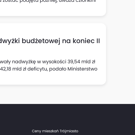
 zostać podjęta później, uważa członkini
dwyżki budżetowej na koniec II
wały nadwyżkę w wysokości 39,54 mld zł
2,18 mld zł deficytu, podało Ministerstwo
Ceny mieszkań Trójmiasto