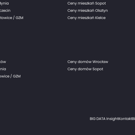
dynia
Ceny mieszkań Sopot
czecin
Ceny mieszkań Olsztyn
towice / GZM
Ceny mieszkań Kielce
ków
Ceny domów Wrocław
nia
Ceny domów Sopot
wice / GZM
BIG DATA Insight
Kontakt
B