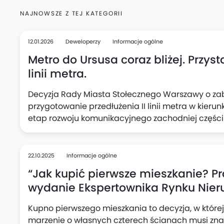
NAJNOWSZE Z TEJ KATEGORII
12.01.2026
Deweloperzy
Informacje ogólne
Metro do Ursusa coraz bliżej. Przys
linii metra.
Decyzja Rady Miasta Stołecznego Warszawy o za
przygotowanie przedłużenia II linii metra w kier
etap rozwoju komunikacyjnego zachodniej części s
Warszawy na 2026 rok oraz w Wieloletniej Prognozi
rozpoczęcie prac przygotowawczych związanych z
Ursusa.
22.10.2025
Informacje ogólne
“Jak kupić pierwsze mieszkanie? Prak
wydanie Ekspertownika Rynku Nier
Kupno pierwszego mieszkania to decyzja, w której 
marzenie o własnych czterech ścianach musi znal