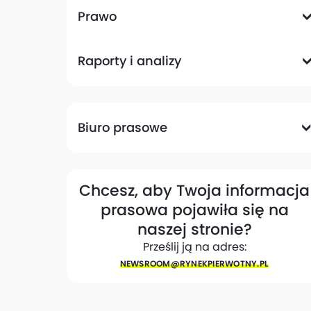
Komunikacyjna
Magazynowa
Plany zagospodarowania przestrzennego
Pozwolenia na budowę
Przetargi
Społeczna
Prawo
Analizy prawne
Zmiany w przepisach
Raporty i analizy
Analizy ekspertów
Raporty
Trendy rynkowe
Biuro prasowe
Biuro prasowe
Materiały dla mediów
Eksperci
My w mediach
Kontakt
Chcesz, aby Twoja informacja
prasowa pojawiła się na
naszej stronie?
Prześlij ją na adres:
NEWSROOM@​RYNEKPIERWOTNY.PL