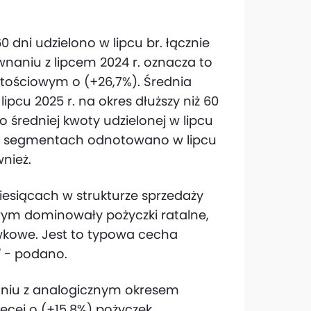
dni udzielono w lipcu br. łącznie
ównaniu z lipcem 2024 r. oznacza to
rtościowym o (+26,7%). Średnia
ipcu 2025 r. na okres dłuższy niż 60
do średniej kwoty udzielonej w lipcu
u segmentach odnotowano w lipcu
nież.
iesiącach w strukturze sprzedaży
ym dominowały pożyczki ratalne,
wkowe. Jest to typowa cecha
 - podano.
naniu z analogicznym okresem
ięcej o (+15,8%) pożyczek