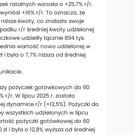
zek ratalnych wzrosła o +25,7% r/r.
wyniósł +16% r/r. To oznacza, że
 niższe kwoty, co znalazło swoje
padku r/r średniej kwoty udzielonej
yczkowe udzieliły łącznie 894 tys.
Średnia wartość nowo udzielonej w
zł i była o 7,7% niższa od średniej
unikacie.
edaży pożyczek gotówkowych do 60
% r/r. W lipcu 2025 r. zostało
ej dynamice r/r (+12,5%). Pożyczki do
zby wszystkich udzielonych w lipcu
rtość pożyczki gotówkowej do 60
 zł i była o 12,8% wyższa od średniej