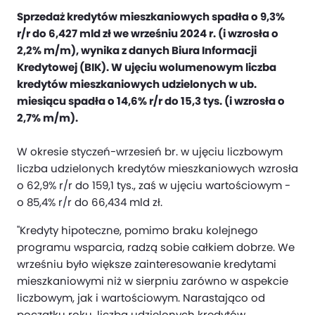
Sprzedaż kredytów mieszkaniowych spadła o 9,3%
r/r do 6,427 mld zł we wrześniu 2024 r. (i wzrosła o
2,2% m/m), wynika z danych Biura Informacji
Kredytowej (BIK). W ujęciu wolumenowym liczba
kredytów mieszkaniowych udzielonych w ub.
miesiącu spadła o 14,6% r/r do 15,3 tys. (i wzrosła o
2,7% m/m).
W okresie styczeń-wrzesień br. w ujęciu liczbowym
liczba udzielonych kredytów mieszkaniowych wzrosła
o 62,9% r/r do 159,1 tys., zaś w ujęciu wartościowym -
o 85,4% r/r do 66,434 mld zł.
"Kredyty hipoteczne, pomimo braku kolejnego
programu wsparcia, radzą sobie całkiem dobrze. We
wrześniu było większe zainteresowanie kredytami
mieszkaniowymi niż w sierpniu zarówno w aspekcie
liczbowym, jak i wartościowym. Narastająco od
początku roku, liczba udzielonych kredytów