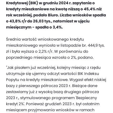
Kredytowej (BIK) w grudniu 2024 r. zapytania o
kredyty mieszkaniowe na kwotę niższą o 45,4% niż
rok wcześniej, podało Biuro. Liczba wniosków spadła
o 43,8% r/r do 26,03 tys., natomiast w ujęciu
miesięcznym - spadła o 3,4%.
Średnia wartość wnioskowanego kredytu
mieszkaniowego wyniosła w listopadzie br. 444,9 tys.
zł i była wyższa o 2,2% r/r. W porównaniu do
poprzedniego miesiąca wzrosła o 2%, podano.
"Jak pisałem już wcześniej, kolejny miesiąc z rzędu
utrzymuje się ujemny odczyt wartości BIK Indeksu
Popytu na kredyty mieszkaniowe. Wygasł efekt niskiej
bazy z pierwszego półrocza 2023 r. Bieżące dane
zestawiamy już z wysoką bazą drugiego półrocza
2023 r., stymulowanego programem 'Bezpieczny
kredyt 2%'. Ponieważ grudzień 2023 r. był ostatnim
miesiącem przyjmowania wniosków w ramach