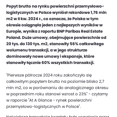
Popyt brutto na rynku powierzchni przemysłowo-
logistycznych w Polsce wyniósł rekordowe 1,76 mln
m2 w II kw. 2024 r., co oznacza, że Polska w tym
okresie osiągnęła jeden z najlepszych wyników w
Europie, wynika z raportu BNP Paribas Real Estate
Poland. Duże umowy, obejmujące powierzchnie od
20 tys. do 130 tys. m2, stanowiły 56% całkowitego
wolumenu transakcji, a w jego strukturze
dominowały nowe umowy i ekspansje, które
stanowiły łącznie 60% wszystkich transakcji.
"Pierwsze półrocze 2024 roku zakończyło się
całkowitym popytem brutto na poziomie blisko 2,7
mln m2, co w porównaniu do analogicznego okresu
w poprzednim roku stanowi wzrost o 23%" - czytamy
w raporcie "At A Glance - rynek powierzchni
przemysłowo-logistycznych w Polsce".
Największą transakcją kwartału było wynajęcie przez