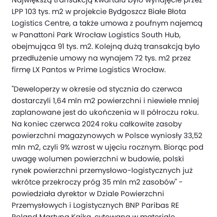
LPP 103 tys. m2 w projekcie Bydgoszcz Białe Błota
Logistics Centre, a także umowa z poufnym najemcą
w Panattoni Park Wrocław Logistics South Hub,
obejmująca 91 tys. m2. Kolejną dużą transakcją było
przedłużenie umowy na wynajem 72 tys. m2 przez
firmę LX Pantos w Prime Logistics Wrocław.
"Deweloperzy w okresie od stycznia do czerwca
dostarczyli 1,64 mln m2 powierzchni i niewiele mniej
zaplanowane jest do ukończenia w II półroczu roku.
Na koniec czerwca 2024 roku całkowite zasoby
powierzchni magazynowych w Polsce wyniosły 33,52
mln m2, czyli 9% wzrost w ujęciu rocznym. Biorąc pod
uwagę wolumen powierzchni w budowie, polski
rynek powierzchni przemysłowo-logistycznych już
wkrótce przekroczy próg 35 mln m2 zasobów" -
powiedziała dyrektor w Dziale Powierzchni
Przemysłowych i Logistycznych BNP Paribas RE
Poland Martyna Kajka, cytowana w materiale.