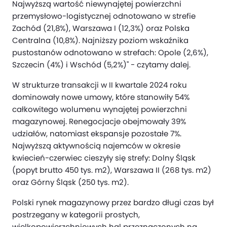
Najwyższą wartość niewynajętej powierzchni
przemysłowo-logistycznej odnotowano w strefie
Zachód (21,8%), Warszawa I (12,3%) oraz Polska
Centralna (10,8%). Najniższy poziom wskaźnika
pustostanów odnotowano w strefach: Opole (2,6%),
Szczecin (4%) i Wschód (5,2%)" - czytamy dalej.
W strukturze transakcji w II kwartale 2024 roku
dominowały nowe umowy, które stanowiły 54%
całkowitego wolumenu wynajętej powierzchni
magazynowej. Renegocjacje obejmowały 39%
udziałów, natomiast ekspansje pozostałe 7%.
Najwyższą aktywnością najemców w okresie
kwiecień-czerwiec cieszyły się strefy: Dolny Śląsk
(popyt brutto 450 tys. m2), Warszawa II (268 tys. m2)
oraz Górny Śląsk (250 tys. m2).
Polski rynek magazynowy przez bardzo długi czas był
postrzegany w kategorii prostych,
wielkopowierzchniowych hal przeznaczonych na