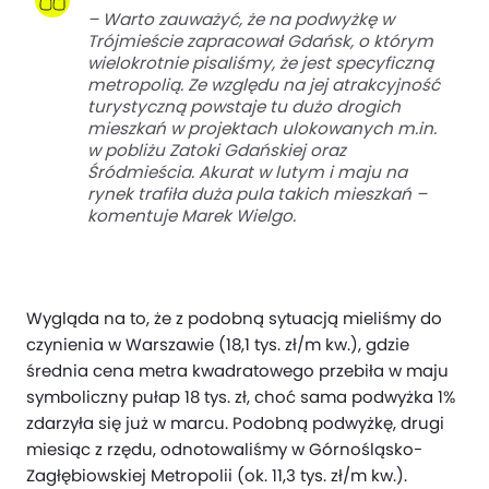
–
Warto zauważyć, że na podwyżkę w
Trójmieście zapracował Gdańsk, o którym
wielokrotnie pisaliśmy, że jest specyficzną
metropolią. Ze względu na jej atrakcyjność
turystyczną powstaje tu dużo drogich
mieszkań w projektach ulokowanych m.in.
w pobliżu Zatoki Gdańskiej oraz
Śródmieścia. Akurat w lutym i maju na
rynek trafiła duża pula takich mieszkań
–
komentuje Marek Wielgo.
Wygląda na to, że z podobną sytuacją mieliśmy do
czynienia w Warszawie (18,1 tys. zł/m kw.), gdzie
średnia cena metra kwadratowego przebiła w maju
symboliczny pułap 18 tys. zł, choć sama podwyżka 1%
zdarzyła się już w marcu. Podobną podwyżkę, drugi
miesiąc z rzędu, odnotowaliśmy w Górnośląsko-
Zagłębiowskiej Metropolii (ok. 11,3 tys. zł/m kw.).