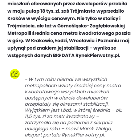
mieszkań oferowanych przez deweloperów przebiła
w maju pułap 18 tys. zł, zaś Trójmiasto wyprzedziło
Kraków w wyścigu cenowym. Nie tylko w stolicy i
Trójmieście, ale też w Górnośląsko-Zagłębiowskiej
Metropolii średnia cena metra kwadratowego poszła
w górę. W Krakowie, Łodzi, Wrocławiu i Poznaniu maj
upłynął pod znakiem jej stabilizacji – wynika ze
wstępnych danych BIG DATA RynekPierwotny.pl.
-
W tym roku niemal we wszystkich
metropoliach wzloty średniej ceny metra
kwadratowego wszystkich mieszkań
dostępnych w ofercie deweloperów
przeplatały się okresami stabilizacji.
Wyjątkiem jest Łódź, w której średnia – ok.
11,5 tys. zł za metr kwadratowy –
zatrzymała się na poziomie z sierpnia
ubiegłego roku
– mówi Marek Wielgo,
ekspert portalu RynekPierwotny.pl.