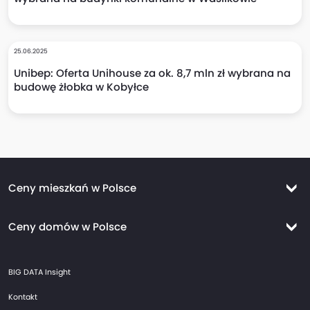
25.06.2025
Unibep: Oferta Unihouse za ok. 8,7 mln zł wybrana na
budowę żłobka w Kobyłce
Ceny mieszkań w Polsce
Ceny mieszkań Warszawa
Ceny domów w Polsce
Ceny mieszkań Kraków
Ceny domów Warszawa
Ceny mieszkań Wrocław
BIG DATA Insight
Ceny domów Kraków
Ceny mieszkań Trójmiasto
Kontakt
Ceny domów Wrocław