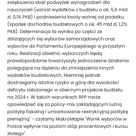
zwiększenia skali podwyżek wynagrodzeń dla
nauczycieli (wzrost wydatków z budżetu o ok. 5,6 mld
zł, 0,1% PKB) i podniesienia kwoty wolnej od podatku
(spadek dochodów budżetowych o ok. 45 mld zł, 1,2%
PKB). Determinacja ta wynika po części ze
zbliżających się wyborów samorządowych oraz
wyborów do Parlamentu Europejskiego w przyszłym
roku. Realizacji obietnic wyborczych będą
prawdopodobnie towarzyszyły jednoczesne działania
polegające na dążeniu do zmniejszenia innych
wydatków budżetowych. Niemniej jednak
dostrzegamy istotne ryzyko w górę dla wysokości
deficytu założonego w obecnym projekcie budżetu
na 2024 r. W takich warunkach RPP może
opowiedzieć się za policy-mix zakładającym luźną
politykę fiskalną i umiarkowanie restrykcyjną politykę
pieniężną" - czytamy MakroMapie "Wynik wyborów w
Polsce wpłynie na poziom stóp procentowych i kursu
złotego".