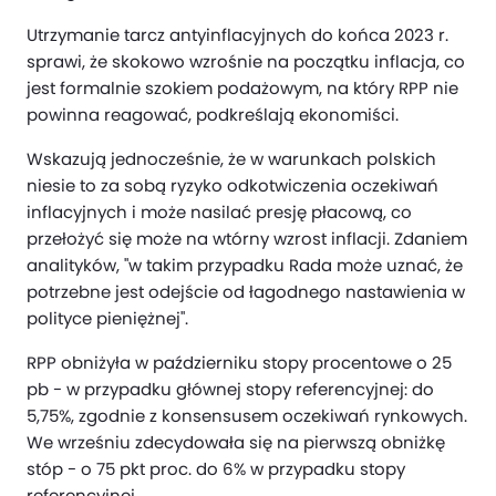
Utrzymanie tarcz antyinflacyjnych do końca 2023 r.
sprawi, że skokowo wzrośnie na początku inflacja, co
jest formalnie szokiem podażowym, na który RPP nie
powinna reagować, podkreślają ekonomiści.
Wskazują jednocześnie, że w warunkach polskich
niesie to za sobą ryzyko odkotwiczenia oczekiwań
inflacyjnych i może nasilać presję płacową, co
przełożyć się może na wtórny wzrost inflacji. Zdaniem
analityków, "w takim przypadku Rada może uznać, że
potrzebne jest odejście od łagodnego nastawienia w
polityce pieniężnej".
RPP obniżyła w październiku stopy procentowe o 25
pb - w przypadku głównej stopy referencyjnej: do
5,75%, zgodnie z konsensusem oczekiwań rynkowych.
We wrześniu zdecydowała się na pierwszą obniżkę
stóp - o 75 pkt proc. do 6% w przypadku stopy
referencyjnej.