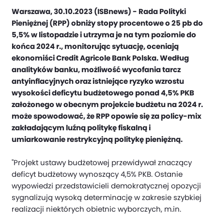
Warszawa, 30.10.2023 (ISBnews) - Rada Polityki
Pieniężnej (RPP) obniży stopy procentowe o 25 pb do
5,5% w listopadzie i utrzyma je na tym poziomie do
końca 2024 r., monitorując sytuację, oceniają
ekonomiści Credit Agricole Bank Polska. Według
analityków banku, możliwość wycofania tarcz
antyinflacyjnych oraz istniejące ryzyko wzrostu
wysokości deficytu budżetowego ponad 4,5% PKB
założonego w obecnym projekcie budżetu na 2024 r.
może spowodować, że RPP opowie się za policy-mix
zakładającym luźną politykę fiskalną i
umiarkowanie restrykcyjną politykę pieniężną.
"Projekt ustawy budżetowej przewidywał znaczący
deficyt budżetowy wynoszący 4,5% PKB. Ostanie
wypowiedzi przedstawicieli demokratycznej opozycji
sygnalizują wysoką determinację w zakresie szybkiej
realizacji niektórych obietnic wyborczych, m.in.