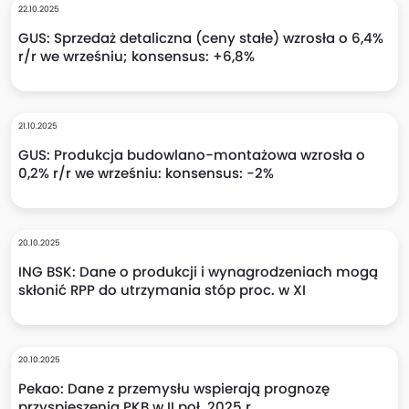
22.10.2025
GUS: Sprzedaż detaliczna (ceny stałe) wzrosła o 6,4%
r/r we wrześniu; konsensus: +6,8%
21.10.2025
GUS: Produkcja budowlano-montażowa wzrosła o
0,2% r/r we wrześniu: konsensus: -2%
20.10.2025
ING BSK: Dane o produkcji i wynagrodzeniach mogą
skłonić RPP do utrzymania stóp proc. w XI
20.10.2025
Pekao: Dane z przemysłu wspierają prognozę
przyspieszenia PKB w II poł. 2025 r.