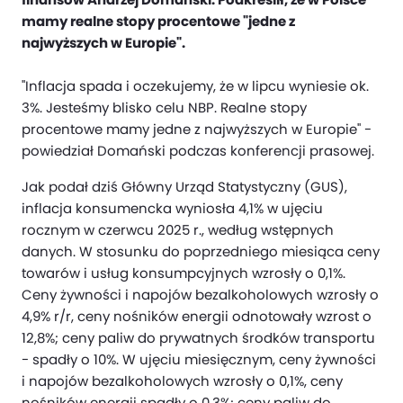
mamy realne stopy procentowe "jedne z
najwyższych w Europie".
"Inflacja spada i oczekujemy, że w lipcu wyniesie ok.
3%. Jesteśmy blisko celu NBP. Realne stopy
procentowe mamy jedne z najwyższych w Europie" -
powiedział Domański podczas konferencji prasowej.
Jak podał dziś Główny Urząd Statystyczny (GUS),
inflacja konsumencka wyniosła 4,1% w ujęciu
rocznym w czerwcu 2025 r., według wstępnych
danych. W stosunku do poprzedniego miesiąca ceny
towarów i usług konsumpcyjnych wzrosły o 0,1%.
Ceny żywności i napojów bezalkoholowych wzrosły o
4,9% r/r, ceny nośników energii odnotowały wzrost o
12,8%; ceny paliw do prywatnych środków transportu
- spadły o 10%. W ujęciu miesięcznym, ceny żywności
i napojów bezalkoholowych wzrosły o 0,1%, ceny
nośników energii spadły o 0,3%; ceny paliw do