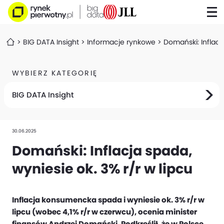
BIG DATA Insight
Informacje rynkowe
Domański: Inflacj
WYBIERZ KATEGORIĘ
BIG DATA Insight
30.06.2025
Domański: Inflacja spada,
wyniesie ok. 3% r/r w lipcu
Inflacja konsumencka spada i wyniesie ok. 3% r/r w
lipcu (wobec 4,1% r/r w czerwcu), ocenia minister
finansów Andrzej Domański. Podkreślił, że w Polsce