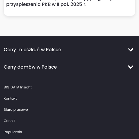
przyspieszenia PKB w II poł. 2025 r.
Ceny mieszkań w Polsce
Ceny mieszkań Warszawa
Ceny domów w Polsce
Ceny mieszkań Kraków
Ceny domów Warszawa
Ceny mieszkań Wrocław
BIG DATA Insight
Ceny domów Kraków
Ceny mieszkań Trójmiasto
Kontakt
Ceny domów Wrocław
Ceny mieszkań Gdańsk
Biuro prasowe
Ceny domów Trójmiasto
Ceny mieszkań Gdynia
Cennik
Ceny domów Gdańsk
Ceny mieszkań Sopot
Regulamin
Ceny domów Gdynia
Ceny mieszkań Poznań