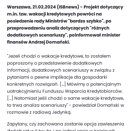
Warszawa, 21.02.2024 (ISBnews) - Projekt dotyczący
m.in. tzw. wakacji kredytowych powróci na
posiedzenie rady Ministrów "bardzo szybko", po
przeprowadzeniu analiz dotyczących "różnych
dodatkowych scenariuszy", poinformował minister
finansów Andrzej Domański.
"Jeżeli chodzi o wakacje kredytowe, to zostałem
poproszony o przedstawienie dodatkowych
informacji, dodatkowych scenariuszy w związku z
pytaniami o pewne implikacje dla gospodarki
konkretnych rozwiązań. […] Mówimy o potencjalnym
uatrakcyjnieniu Funduszu Wsparcia Kredytobiorców.
[…] Natomiast jeśli chodzi o same wakacje kredytowe,
to trwa analiza scenariuszy" - powiedział Domański w
rozmowie z radiową Jedynką.
Zapytany, czy zachowana zostanie opcja zawieszenia
dwóch rat w II kw. br. i po jednej racie w kolejnych