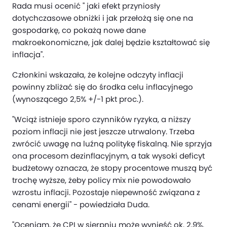
Rada musi ocenić " jaki efekt przyniosły
dotychczasowe obniżki i jak przełożą się one na
gospodarkę, co pokażą nowe dane
makroekonomiczne, jak dalej będzie kształtować się
inflacja".
Członkini wskazała, że kolejne odczyty inflacji
powinny zbliżać się do środka celu inflacyjnego
(wynoszącego 2,5% +/-1 pkt proc.).
"Wciąż istnieje sporo czynników ryzyka, a niższy
poziom inflacji nie jest jeszcze utrwalony. Trzeba
zwrócić uwagę na luźną politykę fiskalną. Nie sprzyja
ona procesom dezinflacyjnym, a tak wysoki deficyt
budżetowy oznacza, że stopy procentowe muszą być
trochę wyższe, żeby policy mix nie powodowało
wzrostu inflacji. Pozostaje niepewność związana z
cenami energii" - powiedziała Duda.
"Oceniam, że CPI w sierpniu może wynieść ok. 2,9%.