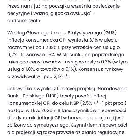
Przed nami już na początku września posiedzenie
decyzyjne i ważna, głęboka dyskusja" -
podsumowała.
Według Głównego Urzędu Statystycznego (GUS)
inflacja konsumencka CPI wyniosła 3,1% w ujęciu
rocznym w lipcu 2025 r. przy wzroście cen usług o
6,2% i towarów o 1,9%. W stosunku do poprzedniego
miesiąca ceny towarów i usług wzrosły o 0,3% (w tym
usług o 1,0%, a towarów o 0,1%). Konsensus rynkowy
przewidywał w lipcu 3,1% r/r.
Jak wynika z wynika z lipcowej projekcji Narodowego
Banku Polskiego (NBP) trwały powrót inflacji
konsumenckiej CPI do celu NBP (2,5% +/- 1 pkt proc.)
nastąpi w I kw. 2026 r. Bilans czynników niepewności
dla dynamiki inflacji CPI w horyzoncie projekcji jest
zbliżony do symetrycznego. Czynnikiem niepewności
dla projekcji są także przyszłe działania regulacyjne