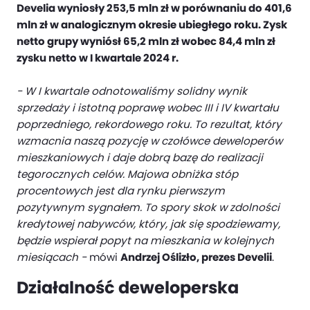
Develia wyniosły 253,5 mln zł w porównaniu do 401,6
mln zł w analogicznym okresie ubiegłego roku. Zysk
netto grupy wyniósł 65,2 mln zł wobec 84,4 mln zł
zysku netto w I kwartale 2024 r.
- W I kwartale odnotowaliśmy solidny wynik
sprzedaży i istotną poprawę wobec III i IV kwartału
poprzedniego, rekordowego roku. To rezultat, który
wzmacnia naszą pozycję w czołówce deweloperów
mieszkaniowych i daje dobrą bazę do realizacji
tegorocznych celów. Majowa obniżka stóp
procentowych jest dla rynku pierwszym
pozytywnym sygnałem. To spory skok w zdolności
kredytowej nabywców, który, jak się spodziewamy,
będzie wspierał popyt na mieszkania w kolejnych
miesiącach -
mówi
Andrzej Oślizło, prezes Develii
.
Działalność deweloperska