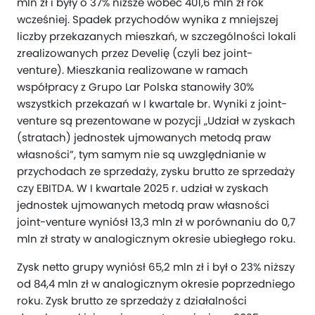
mln zł i były o 37% niższe wobec 401,6 mln zł rok
wcześniej. Spadek przychodów wynika z mniejszej
liczby przekazanych mieszkań, w szczególności lokali
zrealizowanych przez Develię (czyli bez joint-
venture). Mieszkania realizowane w ramach
współpracy z Grupo Lar Polska stanowiły 30%
wszystkich przekazań w I kwartale br. Wyniki z joint-
venture są prezentowane w pozycji „Udział w zyskach
(stratach) jednostek ujmowanych metodą praw
własności”, tym samym nie są uwzględnianie w
przychodach ze sprzedaży, zysku brutto ze sprzedaży
czy EBITDA. W I kwartale 2025 r. udział w zyskach
jednostek ujmowanych metodą praw własności
joint-venture wyniósł 13,3 mln zł w porównaniu do 0,7
mln zł straty w analogicznym okresie ubiegłego roku.
Zysk netto grupy wyniósł 65,2 mln zł i był o 23% niższy
od 84,4 mln zł w analogicznym okresie poprzedniego
roku. Zysk brutto ze sprzedaży z działalności