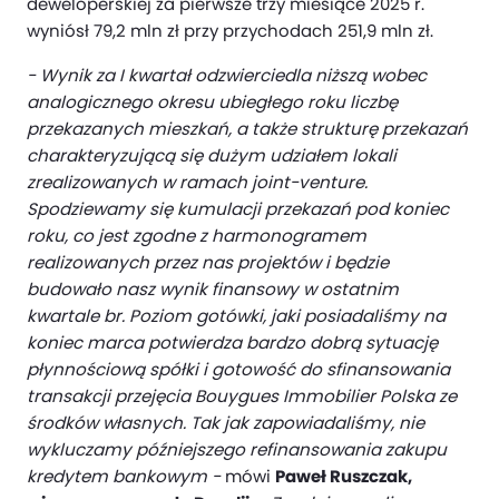
deweloperskiej za pierwsze trzy miesiące 2025 r.
wyniósł 79,2 mln zł przy przychodach 251,9 mln zł.
- Wynik za I kwartał odzwierciedla niższą wobec
analogicznego okresu ubiegłego roku liczbę
przekazanych mieszkań, a także strukturę przekazań
charakteryzującą się dużym udziałem lokali
zrealizowanych w ramach joint-venture.
Spodziewamy się kumulacji przekazań pod koniec
roku, co jest zgodne z harmonogramem
realizowanych przez nas projektów i będzie
budowało nasz wynik finansowy w ostatnim
kwartale br. Poziom gotówki, jaki posiadaliśmy na
koniec marca potwierdza bardzo dobrą sytuację
płynnościową spółki i gotowość do sfinansowania
transakcji przejęcia Bouygues Immobilier Polska
ze
środków własnych. Tak jak zapowiadaliśmy, nie
wykluczamy późniejszego refinansowania zakupu
kredytem bankowym -
mówi
Paweł Ruszczak,