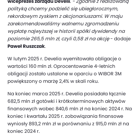
wiceprezes zarządu Develii
.
- Zgodnie z realizowaną
polityką chcemy podzielić się ubiegłorocznym,
rekordowym zyskiem z akcjonariuszami. W maju
zarekomendowaliśmy walnemu zgromadzeniu
wypłatę najwyższej w historii spółki dywidendy na
poziomie 265,5 mln zł, czyli 0,58 zł na akcję
- dodaje
Paweł Ruszczak
.
W lutym 2025 r. Develia wyemitowała obligacje o
wartości 160 mln zł. Oprocentowanie 4-letnich
obligacji zostało ustalone w oparciu o WIBOR 3M
powiększony o marżę 2,4% w skali roku.
Na koniec marca 2025 r. Develia posiadała łącznie
682,5 mln zł gotówki i krótkoterminowych aktywów
finansowych wobec 840,6 mln zł na koniec 2024 r. Na
koniec I kwartału 2025 r. zobowiązania finansowe
wyniosły 893,2 mln zł w porównaniu z 915,0 mln zł na
koniec 2024 r.