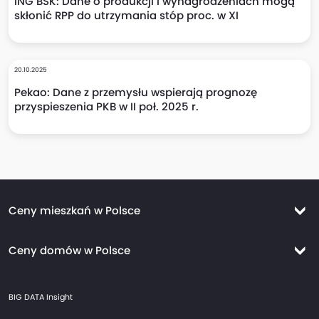
ING BSK: Dane o produkcji i wynagrodzeniach mogą
skłonić RPP do utrzymania stóp proc. w XI
20.10.2025
Pekao: Dane z przemysłu wspierają prognozę
przyspieszenia PKB w II poł. 2025 r.
Ceny mieszkań w Polsce
Ceny mieszkań Warszawa
Ceny domów w Polsce
Ceny mieszkań Kraków
Ceny domów Warszawa
Ceny mieszkań Wrocław
BIG DATA Insight
Ceny domów Kraków
Ceny mieszkań Trójmiasto