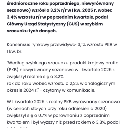
średnioroczne roku poprzedniego, niewyrównany
sezonowo) wzrósł o 3,2% r/r w I kw. 2025 r. wobec
3,4% wzrostu r/r w poprzednim kwartale, podał
Główny Urząd Statystyczny (GUS) w szybkim
szacunku tych danych.
Konsensus rynkowy przewidywał 3,1% wzrostu PKB w
I kw. br.
"Według szybkiego szacunku produkt krajowy brutto
(PKB) niewyrównany sezonowo w I kwartale 2025 r.
zwiększył realnie się o 3,2%
rok do roku wobec wzrostu o 2,2% w analogicznym
okresie 2024 r." - czytamy w komunikacie.
W I kwartale 2025 r. realny PKB wyrównany sezonowo
(w cenach stałych przy roku odniesienia 2020)
zwiększył się o 0,7% w porównaniu z poprzednim
kwartałem i był wyższy niż przed rokiem o 3,8%, podał