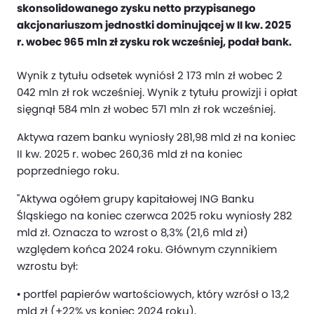
skonsolidowanego zysku netto przypisanego
akcjonariuszom jednostki dominującej w II kw. 2025
r. wobec 965 mln zł zysku rok wcześniej, podał bank.
Wynik z tytułu odsetek wyniósł 2 173 mln zł wobec 2
042 mln zł rok wcześniej. Wynik z tytułu prowizji i opłat
sięgnął 584 mln zł wobec 571 mln zł rok wcześniej.
Aktywa razem banku wyniosły 281,98 mld zł na koniec
II kw. 2025 r. wobec 260,36 mld zł na koniec
poprzedniego roku.
"Aktywa ogółem grupy kapitałowej ING Banku
Śląskiego na koniec czerwca 2025 roku wyniosły 282
mld zł. Oznacza to wzrost o 8,3% (21,6 mld zł)
względem końca 2024 roku. Głównym czynnikiem
wzrostu był:
• portfel papierów wartościowych, który wzrósł o 13,2
mld zł (+22% vs koniec 2024 roku),