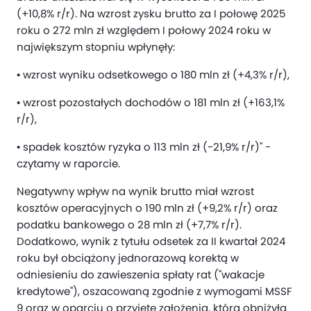
(+10,8% r/r). Na wzrost zysku brutto za I połowę 2025
roku o 272 mln zł względem I połowy 2024 roku w
największym stopniu wpłynęły:
• wzrost wyniku odsetkowego o 180 mln zł (+4,3% r/r),
• wzrost pozostałych dochodów o 181 mln zł (+163,1%
r/r),
• spadek kosztów ryzyka o 113 mln zł (-21,9% r/r)" -
czytamy w raporcie.
Negatywny wpływ na wynik brutto miał wzrost
kosztów operacyjnych o 190 mln zł (+9,2% r/r) oraz
podatku bankowego o 28 mln zł (+7,7% r/r).
Dodatkowo, wynik z tytułu odsetek za II kwartał 2024
roku był obciążony jednorazową korektą w
odniesieniu do zawieszenia spłaty rat ("wakacje
kredytowe"), oszacowaną zgodnie z wymogami MSSF
9 oraz w oparciu o przyjęte założenia, która obniżyła