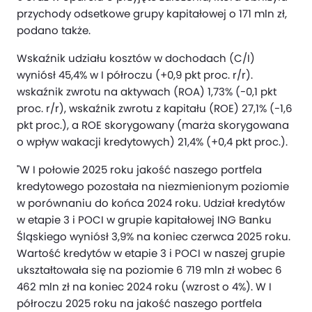
przychody odsetkowe grupy kapitałowej o 171 mln zł,
podano także.
Wskaźnik udziału kosztów w dochodach (C/I)
wyniósł 45,4% w I półroczu (+0,9 pkt proc. r/r).
wskaźnik zwrotu na aktywach (ROA) 1,73% (-0,1 pkt
proc. r/r), wskaźnik zwrotu z kapitału (ROE) 27,1% (-1,6
pkt proc.), a ROE skorygowany (marża skorygowana
o wpływ wakacji kredytowych) 21,4% (+0,4 pkt proc.).
"W I połowie 2025 roku jakość naszego portfela
kredytowego pozostała na niezmienionym poziomie
w porównaniu do końca 2024 roku. Udział kredytów
w etapie 3 i POCI w grupie kapitałowej ING Banku
Śląskiego wyniósł 3,9% na koniec czerwca 2025 roku.
Wartość kredytów w etapie 3 i POCI w naszej grupie
ukształtowała się na poziomie 6 719 mln zł wobec 6
462 mln zł na koniec 2024 roku (wzrost o 4%). W I
półroczu 2025 roku na jakość naszego portfela