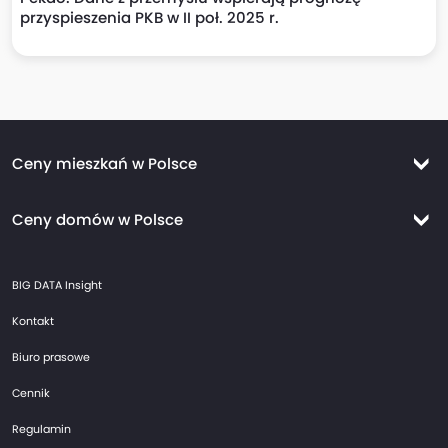
przyspieszenia PKB w II poł. 2025 r.
Ceny mieszkań w Polsce
Ceny mieszkań Warszawa
Ceny domów w Polsce
Ceny mieszkań Kraków
Ceny domów Warszawa
Ceny mieszkań Wrocław
BIG DATA Insight
Ceny domów Kraków
Ceny mieszkań Trójmiasto
Kontakt
Ceny domów Wrocław
Ceny mieszkań Gdańsk
Biuro prasowe
Ceny domów Trójmiasto
Ceny mieszkań Gdynia
Cennik
Ceny domów Gdańsk
Ceny mieszkań Sopot
Regulamin
Ceny domów Gdynia