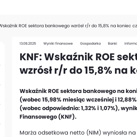
Wskaźnik ROE sektora bankowego wzrósł r/r do 15,8% na koniec c
13.08.2025
Wyniki finansowe
Gospodarka
Banki
Informa
KNF: Wskaźnik ROE se
wzrósł r/r do 15,8% na 
Wskaźnik ROE sektora bankowego na koni
(wobec 15,98% miesiąc wcześniej i 12,88% 
(wobec odpowiednio: 1,32% i 1,07%), wyni
Finansowego (KNF).
Marża odsetkowa netto (NIM) wyniosła na