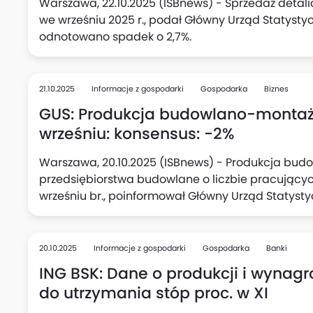
Warszawa, 22.10.2025 (ISBnews) - Sprzedaż detali
we wrześniu 2025 r., podał Główny Urząd Statysty
odnotowano spadek o 2,7%.
21.10.2025
Informacje z gospodarki
Gospodarka
Biznes
GUS: Produkcja budowlano-montażo
wrześniu: konsensus: -2%
Warszawa, 20.10.2025 (ISBnews) - Produkcja bu
przedsiębiorstwa budowlane o liczbie pracujących
wrześniu br., poinformował Główny Urząd Statyst
odnotowano wzrost o 20,6%.
20.10.2025
Informacje z gospodarki
Gospodarka
Banki
ING BSK: Dane o produkcji i wynag
do utrzymania stóp proc. w XI