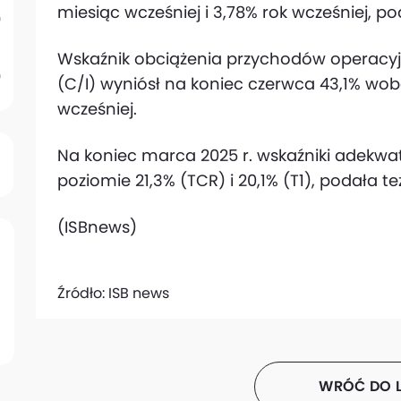
miesiąc wcześniej i 3,78% rok wcześniej, p
Wskaźnik obciążenia przychodów operacy
(C/I) wyniósł na koniec czerwca 43,1% wobe
wcześniej.
Na koniec marca 2025 r. wskaźniki adekwat
poziomie 21,3% (TCR) i 20,1% (T1), podała te
(ISBnews)
Źródło:
ISB news
WRÓĆ DO L