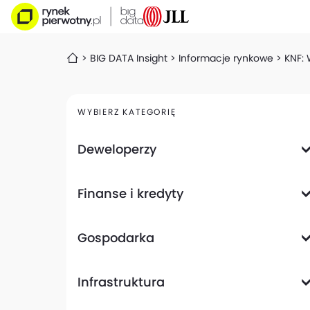
BIG DATA Insight
Informacje rynkowe
KNF: 
WYBIERZ KATEGORIĘ
Deweloperzy
Deweloperzy giełdowi
Finanse i kredyty
Analizy i raporty
Informacje giełdowe
Informacje ogólne
Wyniki finansowe
Gospodarka
Banki
Biznes
Informacje z gospodarki
Infrastruktura