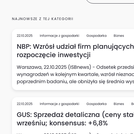
NAJNOWSZE Z TEJ KATEGORII
22.10.2025
Informacje z gospodarki
Gospodarka
Biznes
NBP: Wzrósł udział firm planującyc
rozpoczęcie inwestycji
Warszawa, 22.10.2025 (ISBnews) - Odsetek przedsi
wynagrodzeń w kolejnym kwartale, wzrósł niezna
poprzednim badaniu, ale obniżyła się średnia wy
podwyżki (do 5,1%, wobec 5,3% kwartał wcześniej),
kolei w kwartalnych planach aktywności inwestycy
deklarujących zamiar rozpoczęcia nowych inwesty
22.10.2025
Informacje z gospodarki
Gospodarka
Biznes
B
kwartale.
GUS: Sprzedaż detaliczna (ceny stał
wrześniu; konsensus: +6,8%