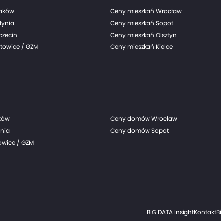
raków
Ceny mieszkań Wrocław
dynia
Ceny mieszkań Sopot
czecin
Ceny mieszkań Olsztyn
towice / GZM
Ceny mieszkań Kielce
ków
Ceny domów Wrocław
nia
Ceny domów Sopot
wice / GZM
BIG DATA Insight
Kontakt
B