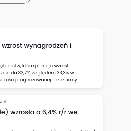
h wzrost wynagrodzeń i
ębiorstw, które planują wzrost
cznie do 33,7% względem 33,3% w
sokość prognozowanej przez firmy
 wynika z "Szybkiego Monitoringu NBP". Z
jnej wyraźnie wzrósł odsetek firm
cji: do 23,1% względem 22% z badania w II
anki
e) wzrosła o 6,4% r/r we