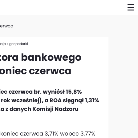
zerwca
cje z gospodarki
ktora bankowego
koniec czerwca
ec czerwca br. wyniósł 15,8%
rok wcześniej), a ROA sięgnął 1,31%
ka z danych Komisji Nadzoru
 koniec czerwca 3,71% wobec 3,77%