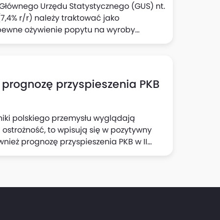
e Głównego Urzędu Statystycznego (GUS) nt.
,4% r/r) należy traktować jako
pewne ożywienie popytu na wyroby
zek Kąsek i Michał Rubaszek z Biura Analiz
ją również, że solidny wzrost aktywności
zeń w tym sektorze to czynniki, które
owstrzymania się przed kolejną obniżką
 prognozę przyspieszenia PKB
iki polskiego przemysłu wyglądają
ć ostrożność, to wpisują się w pozytywny
ównież prognozę przyspieszenia PKB w II
kroekonomicznych Banku Pekao. Dzisiejsza
eco mniej niż 0,1 pkt proc. we wzroście PKB
zrósł w III kwartale o 4% r/r.