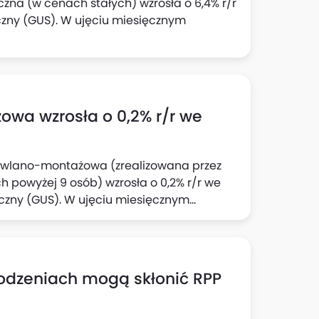
czna (w cenach stałych) wzrosła o 6,4% r/r
czny (GUS). W ujęciu miesięcznym
wa wzrosła o 0,2% r/r we
dowlano-montażowa (zrealizowana przez
 powyżej 9 osób) wzrosła o 0,2% r/r we
yczny (GUS). W ujęciu miesięcznym
rodzeniach mogą skłonić RPP