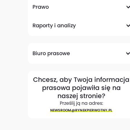
Komunikacyjna
Magazynowa
Plany zagospodarowania przestrzennego
Pozwolenia na budowę
Przetargi
Społeczna
Prawo
Analizy prawne
Zmiany w przepisach
Raporty i analizy
Analizy ekspertów
Raporty
Trendy rynkowe
Biuro prasowe
Biuro prasowe
Materiały dla mediów
Eksperci
My w mediach
Kontakt
Chcesz, aby Twoja informacja
prasowa pojawiła się na
naszej stronie?
Prześlij ją na adres:
NEWSROOM@​RYNEKPIERWOTNY.PL