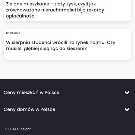
Zielone mieszkanie - złoty zysk, czyli jak
zrównoważone nieruchomości biją rekordy
opłacalności
19.09.2025
W sierpniu studenci wrócili na rynek najmu. Czy
musieli głębiej sięgnąć do kieszeni?
Ceny mieszkań w Polsce
Ceny mieszkań Warszawa
Ceny domów w Polsce
Ceny mieszkań Kraków
Ceny domów Warszawa
Ceny mieszkań Wrocław
BIG DATA Insight
Ceny domów Kraków