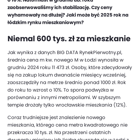
zaobserwowaliśmy ich stabilizację. Czy ceny
wyhamowały na dłużej? Jaki może być 2025 rok na
łódzkim rynku mieszkaniowym?
Niemal 600 tys. zł za mieszkanie
Jak wynika z danych BIG DATA RynekPierwotny.pl,
średnia cena m kw. nowego M w Łodzi wynosiła w
grudniu 2024 roku 11 473 zł. Osoby, które zdecydowały
się na zakup lokum dwanaście miesięcy wcześniej,
zaoszczędziły na metrze średnio ponad 1000 zł. Rok
do roku to wzrost o 10%. To spora podwyżka w
porównaniu z innymi metropoliami. W szybszym
tempie drożały tylko wrocławskie mieszkania (12%).
Coraz trudniejsze jest znalezienie nowego
mieszkania, którego cena metra kwadratowego nie
przekracza 10 tys. zł. Na przestrzeni ostatnich
dwunastu miesięcy ich liczba skurczyła się w Łodzi z