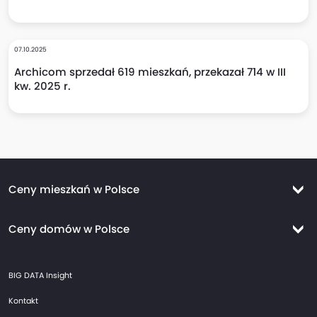
07.10.2025
Archicom sprzedał 619 mieszkań, przekazał 714 w III
kw. 2025 r.
Ceny mieszkań w Polsce
Ceny mieszkań Warszawa
Ceny domów w Polsce
Ceny mieszkań Kraków
Ceny domów Warszawa
Ceny mieszkań Wrocław
BIG DATA Insight
Ceny domów Kraków
Ceny mieszkań Trójmiasto
Kontakt
Ceny domów Wrocław
Ceny mieszkań Gdańsk