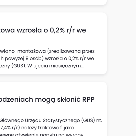
wa wzrosła o 0,2% r/r we
dowlano-montażowa (zrealizowana przez
 powyżej 9 osób) wzrosła o 0,2% r/r we
yczny (GUS). W ujęciu miesięcznym
rodzeniach mogą skłonić RPP
e Głównego Urzędu Statystycznego (GUS) nt.
,4% r/r) należy traktować jako
pewne ożywienie popytu na wyroby