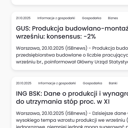
21.10.2025
Informacje z gospodarki
Gospodarka
Biznes
GUS: Produkcja budowlano-montażo
wrześniu: konsensus: -2%
Warszawa, 20.10.2025 (ISBnews) - Produkcja bu
przedsiębiorstwa budowlane o liczbie pracujących
wrześniu br., poinformował Główny Urząd Statyst
odnotowano wzrost o 20,6%.
20.10.2025
Informacje z gospodarki
Gospodarka
Banki
ING BSK: Dane o produkcji i wynag
do utrzymania stóp proc. w XI
Warszawa, 20.10.2025 (ISBnews) - Dzisiejsze dan
wysokiego tempa wzrostu produkcji we wrześniu (7
jednorazowe, niemniej jednak mogą sugerować 