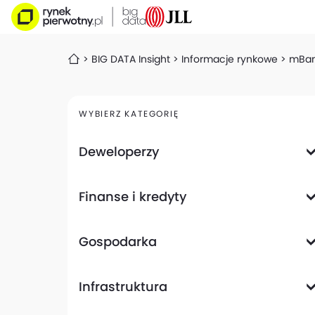
BIG DATA Insight
Informacje rynkowe
mBank
WYBIERZ KATEGORIĘ
Deweloperzy
Deweloperzy giełdowi
Finanse i kredyty
Analizy i raporty
Informacje giełdowe
Informacje ogólne
Wyniki finansowe
Gospodarka
Banki
Biznes
Informacje z gospodarki
Infrastruktura