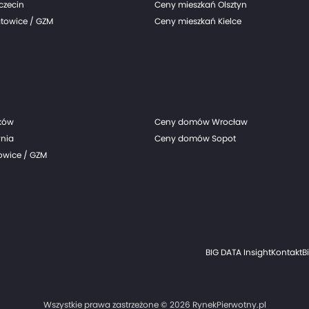
czecin
Ceny mieszkań Olsztyn
towice / GZM
Ceny mieszkań Kielce
ków
Ceny domów Wrocław
nia
Ceny domów Sopot
wice / GZM
BIG DATA Insight
Kontakt
B
Wszystkie prawa zastrzeżone © 2026 RynekPierwotny.pl