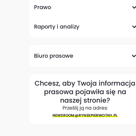
Komunikacyjna
Magazynowa
Plany zagospodarowania przestrzennego
Pozwolenia na budowę
Przetargi
Społeczna
Prawo
Analizy prawne
Zmiany w przepisach
Raporty i analizy
Analizy ekspertów
Raporty
Trendy rynkowe
Biuro prasowe
Biuro prasowe
Materiały dla mediów
Eksperci
My w mediach
Kontakt
Chcesz, aby Twoja informacja
prasowa pojawiła się na
naszej stronie?
Prześlij ją na adres:
NEWSROOM@​RYNEKPIERWOTNY.PL