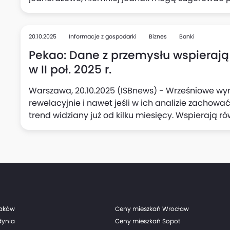
polskiego przemysłu, oceniają Adam Antoniak, Les
Makroekonomicznych ING Banku Śląskiego. Zauważa
w przetwórstwie oraz podwyższony wzrost wynagrod
20.10.2025
Informacje z gospodarki
Biznes
Banki
mogą skłonić Radę Polityki Pieniężnej (RPP) do p
Pekao: Dane z przemysłu wspierają
stóp procentowych w listopadzie.
w II poł. 2025 r.
Warszawa, 20.10.2025 (ISBnews) - Wrześniowe wyn
rewelacyjnie i nawet jeśli w ich analizie zachowa
trend widziany już od kilku miesięcy. Wspierają r
połowie tego roku, uważa Departament Analiz Ma
"niespodzianka" jest wg analityków banku warta ni
w jednym kwartale i zwiększa szanse, że PKB Polski w
raków
Ceny mieszkań Wrocław
dynia
Ceny mieszkań Sopot