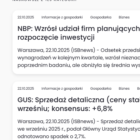
22.10.2025
Informacje z gospodarki
Gospodarka
Biznes
NBP: Wzrósł udział firm planującyc
rozpoczęcie inwestycji
Warszawa, 22.10.2025 (ISBnews) - Odsetek przedsi
wynagrodzeń w kolejnym kwartale, wzrósł niezna
poprzednim badaniu, ale obniżyła się średnia wy
podwyżki (do 5,1%, wobec 5,3% kwartał wcześniej),
kolei w kwartalnych planach aktywności inwestycy
deklarujących zamiar rozpoczęcia nowych inwesty
22.10.2025
Informacje z gospodarki
Gospodarka
Biznes
B
kwartale.
GUS: Sprzedaż detaliczna (ceny stał
wrześniu; konsensus: +6,8%
Warszawa, 22.10.2025 (ISBnews) - Sprzedaż detali
we wrześniu 2025 r., podał Główny Urząd Statysty
odnotowano spadek o 2,7%.