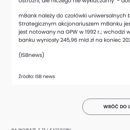
ostrożni, ale niczego nie wykluczamy" - do
mBank należy do czołówki uniwersalnych 
Strategicznym akcjonariuszem mBanku je
jest notowany na GPW w 1992 r.; wchodzi 
banku wyniosły 245,96 mld zł na koniec 202
(ISBnews)
Źródło:
ISB news
WRÓĆ DO L
NAJNOWSZE Z TEJ KATEGORII