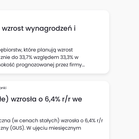
h wzrost wynagrodzeń i
ębiorstw, które planują wzrost
cznie do 33,7% względem 33,3% w
sokość prognozowanej przez firmy
 wynika z "Szybkiego Monitoringu NBP". Z
jnej wyraźnie wzrósł odsetek firm
cji: do 23,1% względem 22% z badania w II
anki
e) wzrosła o 6,4% r/r we
czna (w cenach stałych) wzrosła o 6,4% r/r
czny (GUS). W ujęciu miesięcznym