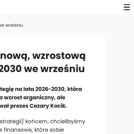
we wrześniu
 nową, wzrostową
-2030 we wrześniu
egię na lata 2026-2030, która
a wzrost organiczny, ale
wał prezes Cezary Kocik.
j strategii] końcem, chcielibyśmy
le finansowe, które sobie