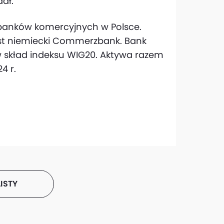
dał.
banków komercyjnych w Polsce.
st niemiecki Commerzbank. Bank
w skład indeksu WIG20. Aktywa razem
4 r.
ISTY