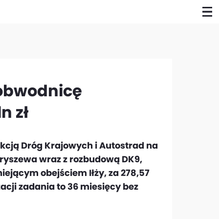
obwodnicę
n zł
cją Dróg Krajowych i Autostrad na
ryszewa wraz z rozbudową DK9,
iejącym obejściem Iłży, za 278,57
zacji zadania to 36 miesięcy bez