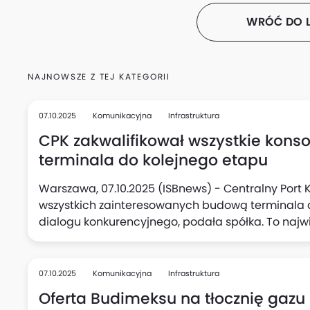
WRÓĆ DO L
NAJNOWSZE Z TEJ KATEGORII
07.10.2025
Komunikacyjna
Infrastruktura
CPK zakwalifikował wszystkie kon
terminala do kolejnego etapu
Warszawa, 07.10.2025 (ISBnews) - Centralny Port
wszystkich zainteresowanych budową terminala 
dialogu konkurencyjnego, podała spółka. To naj
CPK w tym roku - o szacowanej wartości znacznie 
07.10.2025
Komunikacyjna
Infrastruktura
Oferta Budimeksu na tłocznię gaz