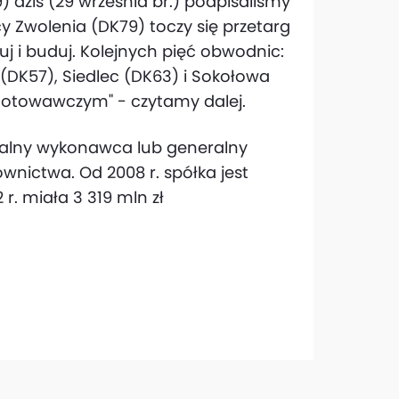
 dziś (29 września br.) podpisaliśmy
 Zwolenia (DK79) toczy się przetarg
 i buduj. Kolejnych pięć obwodnic:
 (DK57), Siedlec (DK63) i Sokołowa
ygotowawczym" - czytamy dalej.
ralny wykonawca lub generalny
nictwa. Od 2008 r. spółka jest
r. miała 3 319 mln zł