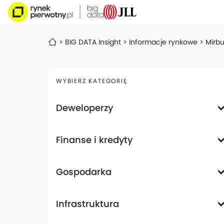
BIG DATA Insight
Informacje rynkowe
Mirb
WYBIERZ KATEGORIĘ
Deweloperzy
Deweloperzy giełdowi
Finanse i kredyty
Analizy i raporty
Informacje giełdowe
Informacje ogólne
Wyniki finansowe
Gospodarka
Banki
Biznes
Informacje z gospodarki
Infrastruktura