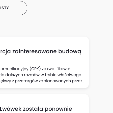
ISTY
sorcja zainteresowane budową
 Komunikacyjny (CPK) zakwalifikował
do dalszych rozmów w trybie właściwego
większy z przetargów zaplanowanych przez
przekraczającej 5 mld zł.
u Lwówek została ponownie