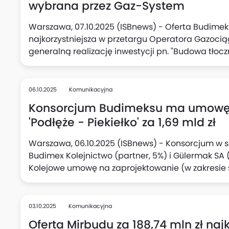
wybrana przez Gaz-System
Warszawa, 07.10.2025 (ISBnews) - Oferta Budime
najkorzystniejsza w przetargu Operatora ‎Gazoc
generalną realizację inwestycji pn. "Budowa tłoc
podawała, że oferta warta jest łącznie 437,66 mln 
06.10.2025
Komunikacyjna
Konsorcjum Budimeksu ma umowę na
'Podłęże - Piekiełko' za 1,69 mld zł
Warszawa, 06.10.2025 (ISBnews) - Konsorcjum w sk
Budimex ‎Kolejnictwo (partner, 5%) i Gülermak SA (
Kolejowe umowę na zaprojektowanie (w zakresie 
linii kolejowej nr 622 na tzw. odcinku H Szczyrzyc
kolejowej Podłęże - Szczyrzyc - ‎Tymbark/Mszana D
Piekiełko), podał Budimex. Wartość umowy to 1 693
03.10.2025
Komunikacyjna
podstawowy 1 690,85 mln zł netto, a wynagrodzeni
Oferta Mirbudu za 188,74 mln zł na