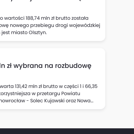
daty zawarcia umowy.
 wartości 188,74 mln zł brutto została
dowę nowego przebiegu drogi wojewódzkiej
jest miasto Olsztyn.
mln zł wybrana na rozbudowę
rta 131,42 mln zł brutto w części 1 i 66,35
jkorzystniejsza w przetargu Powiatu
nowrocław - Solec Kujawski oraz Nowa