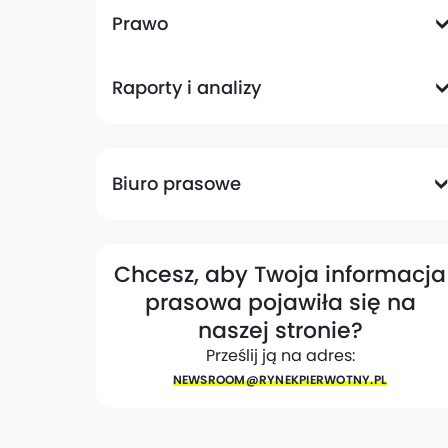
Komunikacyjna
Magazynowa
Plany zagospodarowania przestrzennego
Pozwolenia na budowę
Przetargi
Społeczna
Prawo
Analizy prawne
Zmiany w przepisach
Raporty i analizy
Analizy ekspertów
Raporty
Trendy rynkowe
Biuro prasowe
Biuro prasowe
Materiały dla mediów
Eksperci
My w mediach
Kontakt
Chcesz, aby Twoja informacja
prasowa pojawiła się na
naszej stronie?
Prześlij ją na adres:
NEWSROOM@​RYNEKPIERWOTNY.PL