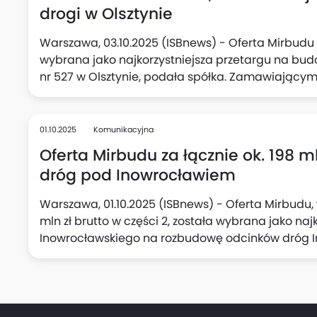
zakończenia robót przypada na 54 miesiące od 
drogi w Olsztynie
Warszawa, 03.10.2025 (ISBnews) - Oferta Mirbudu o
wybrana jako najkorzystniejsza przetargu na bu
nr 527 w Olsztynie, podała spółka. Zamawiającym 
01.10.2025
Komunikacyjna
Oferta Mirbudu za łącznie ok. 198 
dróg pod Inowrocławiem
Warszawa, 01.10.2025 (ISBnews) - Oferta Mirbudu, wa
mln zł brutto w części 2, została wybrana jako na
Inowrocławskiego na rozbudowę odcinków dróg I
Wieś Wielka - Leszyce, podała spółka.