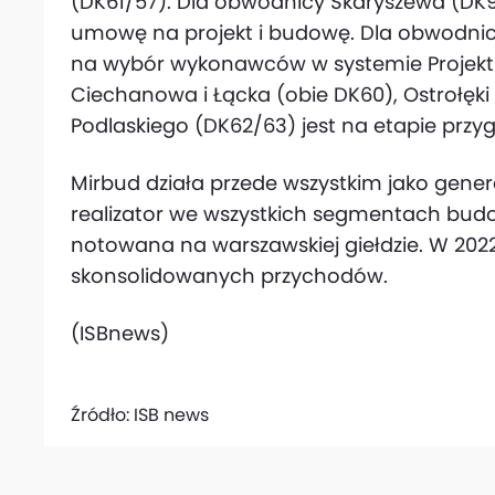
(DK61/57). Dla obwodnicy Skaryszewa (DK9)
umowę na projekt i budowę. Dla obwodnicy
na wybór wykonawców w systemie Projektuj
Ciechanowa i Łącka (obie DK60), Ostrołęki
Podlaskiego (DK62/63) jest na etapie prz
Mirbud działa przede wszystkim jako gene
realizator we wszystkich segmentach budow
notowana na warszawskiej giełdzie. W 2022 
skonsolidowanych przychodów.
(ISBnews)
Źródło:
ISB news