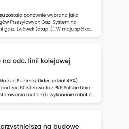
ksu została ponownie wybrana jako
iągów Przesyłowych Gaz-System na
zni gazu Lwówek (etap I)". W maju spółka
zł netto.
 odc. linii kolejowej
ładzie Budimex (lider, udział 45%),
partner, 50%) zawarło z PKP Polskie Linie
sterowania ruchem) i ‎wykonanie robót na
 - ‎Tymbark w ramach budowy nowej linii
olna (część tzw. projektu Podłęże -
,35 mln zł netto, w tym zakres
e warunkowe 280,43 mln zł ‎netto. Termin
jkorzystniejsza na budowę