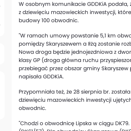
W osobnym komunikacie GDDKiA podała, ż
z dziewięciu mazowieckich inwestycji, k
budowy 100 obwodnic.
"W ramach umowy powstanie 5,1 km obwodn
pomiędzy Skaryszewem a Iłżą zostanie roz
Nowa droga będzie jednojezdniowa z dw
klasy GP (droga główna ruchu przyspiesz
przebiegać przez obszar gminy Skaryszew p
napisała GDDKiA.
Przypomniała też, że 28 sierpnia br. zosta
dziewięciu mazowieckich inwestycji ujęty
obwodnic.
"Chodzi o obwodnicę Lipska w ciągu DK79. 