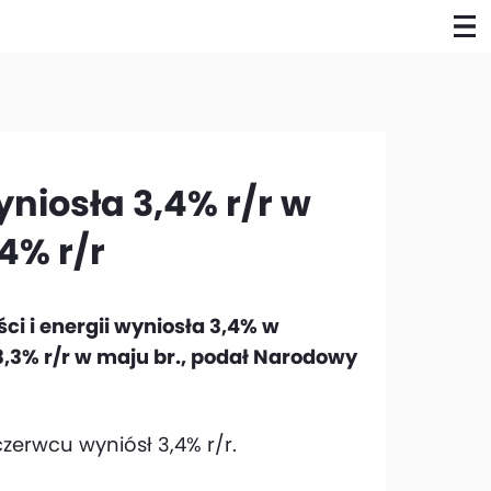
yniosła 3,4% r/r w
4% r/r
ci i energii wyniosła 3,4% w
,3% r/r w maju br., podał Narodowy
zerwcu wyniósł 3,4% r/r.