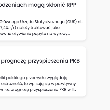
rodzeniach mogą skłonić RPP
e Głównego Urzędu Statystycznego (GUS) nt.
,4% r/r) należy traktować jako
pewne ożywienie popytu na wyroby
zek Kąsek i Michał Rubaszek z Biura Analiz
ją również, że solidny wzrost aktywności
zeń w tym sektorze to czynniki, które
owstrzymania się przed kolejną obniżką
 prognozę przyspieszenia PKB
iki polskiego przemysłu wyglądają
ć ostrożność, to wpisują się w pozytywny
ównież prognozę przyspieszenia PKB w II
kroekonomicznych Banku Pekao. Dzisiejsza
eco mniej niż 0,1 pkt proc. we wzroście PKB
zrósł w III kwartale o 4% r/r.