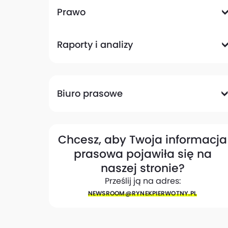
Komunikacyjna
Magazynowa
Plany zagospodarowania przestrzennego
Pozwolenia na budowę
Przetargi
Społeczna
Prawo
Analizy prawne
Zmiany w przepisach
Raporty i analizy
Analizy ekspertów
Raporty
Trendy rynkowe
Biuro prasowe
Biuro prasowe
Materiały dla mediów
Eksperci
My w mediach
Kontakt
Chcesz, aby Twoja informacja
prasowa pojawiła się na
naszej stronie?
Prześlij ją na adres:
NEWSROOM@​RYNEKPIERWOTNY.PL