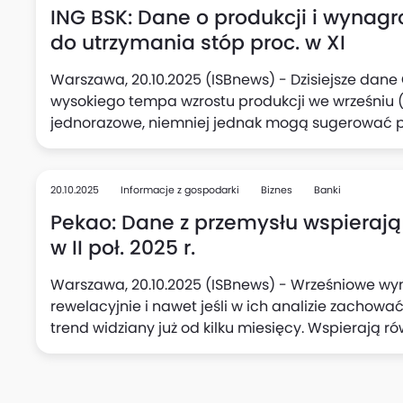
ING BSK: Dane o produkcji i wynag
do utrzymania stóp proc. w XI
Warszawa, 20.10.2025 (ISBnews) - Dzisiejsze dan
wysokiego tempa wzrostu produkcji we wrześniu (7
jednorazowe, niemniej jednak mogą sugerować 
polskiego przemysłu, oceniają Adam Antoniak, Les
Makroekonomicznych ING Banku Śląskiego. Zauważa
w przetwórstwie oraz podwyższony wzrost wynagrod
20.10.2025
Informacje z gospodarki
Biznes
Banki
mogą skłonić Radę Polityki Pieniężnej (RPP) do p
Pekao: Dane z przemysłu wspierają
stóp procentowych w listopadzie.
w II poł. 2025 r.
Warszawa, 20.10.2025 (ISBnews) - Wrześniowe wyn
rewelacyjnie i nawet jeśli w ich analizie zachowa
trend widziany już od kilku miesięcy. Wspierają r
połowie tego roku, uważa Departament Analiz Ma
"niespodzianka" jest wg analityków banku warta ni
w jednym kwartale i zwiększa szanse, że PKB Polski w