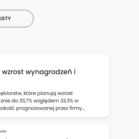
ISTY
h wzrost wynagrodzeń i
ębiorstw, które planują wzrost
cznie do 33,7% względem 33,3% w
sokość prognozowanej przez firmy
 wynika z "Szybkiego Monitoringu NBP". Z
jnej wyraźnie wzrósł odsetek firm
cji: do 23,1% względem 22% z badania w II
anki