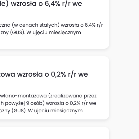
e) wzrosła o 6,4% r/r we
czna (w cenach stałych) wzrosła o 6,4% r/r
czny (GUS). W ujęciu miesięcznym
wa wzrosła o 0,2% r/r we
dowlano-montażowa (zrealizowana przez
 powyżej 9 osób) wzrosła o 0,2% r/r we
yczny (GUS). W ujęciu miesięcznym