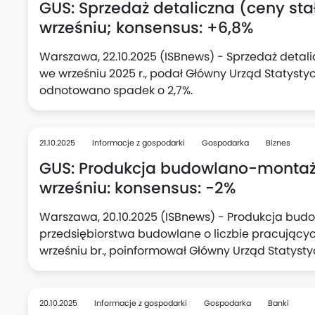
GUS: Sprzedaż detaliczna (ceny stał
wrześniu; konsensus: +6,8%
Warszawa, 22.10.2025 (ISBnews) - Sprzedaż detali
we wrześniu 2025 r., podał Główny Urząd Statysty
odnotowano spadek o 2,7%.
21.10.2025
Informacje z gospodarki
Gospodarka
Biznes
GUS: Produkcja budowlano-montażo
wrześniu: konsensus: -2%
Warszawa, 20.10.2025 (ISBnews) - Produkcja bu
przedsiębiorstwa budowlane o liczbie pracujących
wrześniu br., poinformował Główny Urząd Statyst
odnotowano wzrost o 20,6%.
20.10.2025
Informacje z gospodarki
Gospodarka
Banki