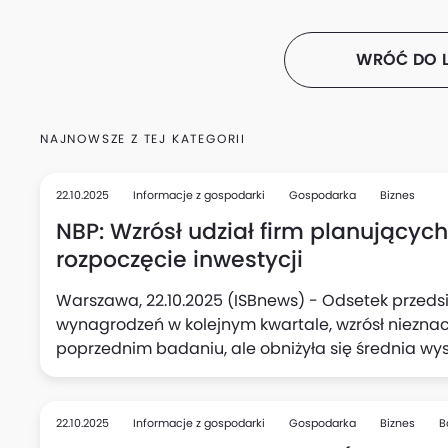
WRÓĆ DO L
NAJNOWSZE Z TEJ KATEGORII
22.10.2025
Informacje z gospodarki
Gospodarka
Biznes
NBP: Wzrósł udział firm planującyc
rozpoczęcie inwestycji
Warszawa, 22.10.2025 (ISBnews) - Odsetek przedsi
wynagrodzeń w kolejnym kwartale, wzrósł niezna
poprzednim badaniu, ale obniżyła się średnia wy
podwyżki (do 5,1%, wobec 5,3% kwartał wcześniej),
kolei w kwartalnych planach aktywności inwestycy
deklarujących zamiar rozpoczęcia nowych inwesty
22.10.2025
Informacje z gospodarki
Gospodarka
Biznes
B
kwartale.