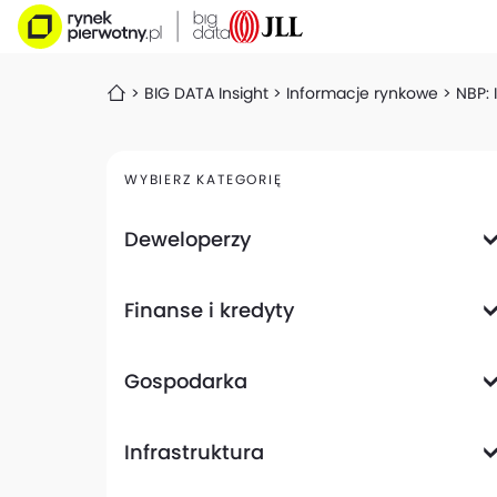
BIG DATA Insight
Informacje rynkowe
NBP: 
WYBIERZ KATEGORIĘ
Deweloperzy
Deweloperzy giełdowi
Finanse i kredyty
Analizy i raporty
Informacje giełdowe
Informacje ogólne
Wyniki finansowe
Gospodarka
Banki
Biznes
Informacje z gospodarki
Infrastruktura