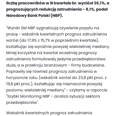
liczbę pracowników w III kwartale br. wyniósł 26,1%, a
prognozujących redukcję zatrudnienia - 8,1%, podał
Narodowy Bank Polski (NBP).
"Wyniki SM NBP sygnalizują ożywienie popytu na
pracę - wskaźnik kwartalnych prognoz zatrudnienia
wzrósł (do 17,9% z 15,7% w poprzednim kwartale),
kształtując się wyraźnie powyżej wieloletniej mediany.
Mniej korzystne niż kwartał wcześniej prognozy
zatrudnienia formułowały jedynie przedsiębiorstwa
duże, a w przekroju branżowym - firmy budowlane.
Poprawiły się również prognozy zatrudnienia w
horyzoncie roku (wskaźnik wzrósł do 23,8 pkt proc. z
19,8 pkt proc.), kształtując się nieznacznie powyżej
poziomu wieloletniej mediany" - czytamy w raporcie
"Szybki Monitoring NBP - analiza sytuacji sektora
przedsiębiorstw".
Wskaźnik kwartalnych prognoz zatrudnienia