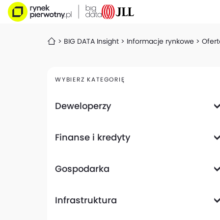
BIG DATA Insight
Informacje rynkowe
Ofert
WYBIERZ KATEGORIĘ
Deweloperzy
Deweloperzy giełdowi
Finanse i kredyty
Analizy i raporty
Informacje giełdowe
Informacje ogólne
Wyniki finansowe
Gospodarka
Banki
Biznes
Informacje z gospodarki
Infrastruktura