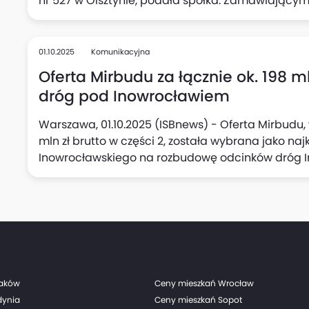
nr 527 w Olsztynie, podała spółka. Zamawiającym 
01.10.2025
Komunikacyjna
Oferta Mirbudu za łącznie ok. 198 
dróg pod Inowrocławiem
Warszawa, 01.10.2025 (ISBnews) - Oferta Mirbudu, wa
mln zł brutto w części 2, została wybrana jako na
Inowrocławskiego na rozbudowę odcinków dróg I
Wieś Wielka - Leszyce, podała spółka.
raków
Ceny mieszkań Wrocław
dynia
Ceny mieszkań Sopot