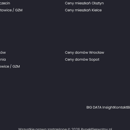
czecin
Ceny mieszkań Olsztyn
towice / GZM
Ceny mieszkań Kielce
ków
Ceny domów Wrocław
nia
Ceny domów Sopot
wice / GZM
BIG DATA Insight
Kontakt
B
Wszystkie prawa zastrzeżone © 2026 RynekPierwotny.pl