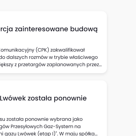
sorcja zainteresowane budową
 Komunikacyjny (CPK) zakwalifikował
do dalszych rozmów w trybie właściwego
większy z przetargów zaplanowanych przez
przekraczającej 5 mld zł.
u Lwówek została ponownie
ksu została ponownie wybrana jako
iągów Przesyłowych Gaz-System na
zni gazu Lwówek (etap I)". W maju spółka