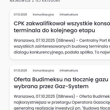
NAJNOWSZE Z TEJ KATEGORII
07.10.2025
Komunikacyjna
Infrastruktura
CPK zakwalifikował wszystkie kon
terminala do kolejnego etapu
Warszawa, 07.10.2025 (ISBnews) - Centralny Port
wszystkich zainteresowanych budową terminala 
dialogu konkurencyjnego, podała spółka. To naj
CPK w tym roku - o szacowanej wartości znacznie 
07.10.2025
Komunikacyjna
Infrastruktura
Oferta Budimeksu na tłocznię gaz
wybrana przez Gaz-System
Warszawa, 07.10.2025 (ISBnews) - Oferta Budime
najkorzystniejsza w przetargu Operatora ‎Gazoc
generalną realizację inwestycji pn. "Budowa tłoc