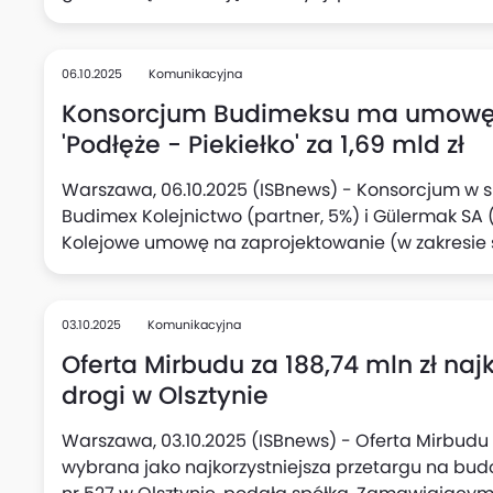
podawała, że oferta warta jest łącznie 437,66 mln 
06.10.2025
Komunikacyjna
Konsorcjum Budimeksu ma umowę na
'Podłęże - Piekiełko' za 1,69 mld zł
Warszawa, 06.10.2025 (ISBnews) - Konsorcjum w sk
Budimex ‎Kolejnictwo (partner, 5%) i Gülermak SA (
Kolejowe umowę na zaprojektowanie (w zakresie 
linii kolejowej nr 622 na tzw. odcinku H Szczyrzyc
kolejowej Podłęże - Szczyrzyc - ‎Tymbark/Mszana D
Piekiełko), podał Budimex. Wartość umowy to 1 693
03.10.2025
Komunikacyjna
podstawowy 1 690,85 mln zł netto, a wynagrodzeni
Oferta Mirbudu za 188,74 mln zł na
zakończenia robót przypada na 54 miesiące od 
drogi w Olsztynie
Warszawa, 03.10.2025 (ISBnews) - Oferta Mirbudu o
wybrana jako najkorzystniejsza przetargu na bu