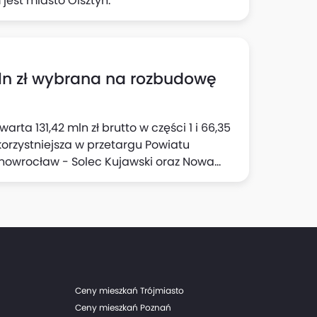
jest miasto Olsztyn.
mln zł wybrana na rozbudowę
rta 131,42 mln zł brutto w części 1 i 66,35
jkorzystniejsza w przetargu Powiatu
nowrocław - Solec Kujawski oraz Nowa
Ceny mieszkań Trójmiasto
Ceny mieszkań Poznań