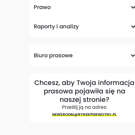
Komunikacyjna
Magazynowa
Plany zagospodarowania przestrzennego
Pozwolenia na budowę
Przetargi
Społeczna
Prawo
Analizy prawne
Zmiany w przepisach
Raporty i analizy
Analizy ekspertów
Raporty
Trendy rynkowe
Biuro prasowe
Biuro prasowe
Materiały dla mediów
Eksperci
My w mediach
Kontakt
Chcesz, aby Twoja informacja
prasowa pojawiła się na
naszej stronie?
Prześlij ją na adres:
NEWSROOM@​RYNEKPIERWOTNY.PL