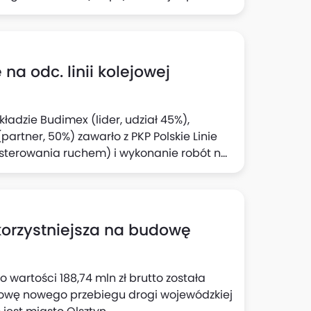
zł netto.
 odc. linii kolejowej
ładzie Budimex (lider, udział 45%),
partner, 50%) zawarło z PKP Polskie Linie
sterowania ruchem) i ‎wykonanie robót na
 - ‎Tymbark w ramach budowy nowej linii
olna (część tzw. projektu Podłęże -
,35 mln zł netto, w tym zakres
e warunkowe 280,43 mln zł ‎netto. Termin
jkorzystniejsza na budowę
daty zawarcia umowy.
 wartości 188,74 mln zł brutto została
dowę nowego przebiegu drogi wojewódzkiej