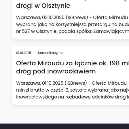
zakończenia robót przypada na 54 miesiące od 
drogi w Olsztynie
Warszawa, 03.10.2025 (ISBnews) - Oferta Mirbudu o
wybrana jako najkorzystniejsza przetargu na bu
nr 527 w Olsztynie, podała spółka. Zamawiającym 
01.10.2025
Komunikacyjna
Oferta Mirbudu za łącznie ok. 198 
dróg pod Inowrocławiem
Warszawa, 01.10.2025 (ISBnews) - Oferta Mirbudu, wa
mln zł brutto w części 2, została wybrana jako na
Inowrocławskiego na rozbudowę odcinków dróg I
Wieś Wielka - Leszyce, podała spółka.