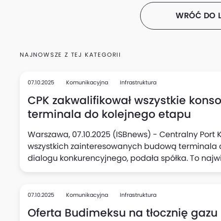
WRÓĆ DO L
NAJNOWSZE Z TEJ KATEGORII
07.10.2025
Komunikacyjna
Infrastruktura
CPK zakwalifikował wszystkie kon
terminala do kolejnego etapu
Warszawa, 07.10.2025 (ISBnews) - Centralny Port
wszystkich zainteresowanych budową terminala 
dialogu konkurencyjnego, podała spółka. To naj
CPK w tym roku - o szacowanej wartości znacznie 
07.10.2025
Komunikacyjna
Infrastruktura
Oferta Budimeksu na tłocznię gaz