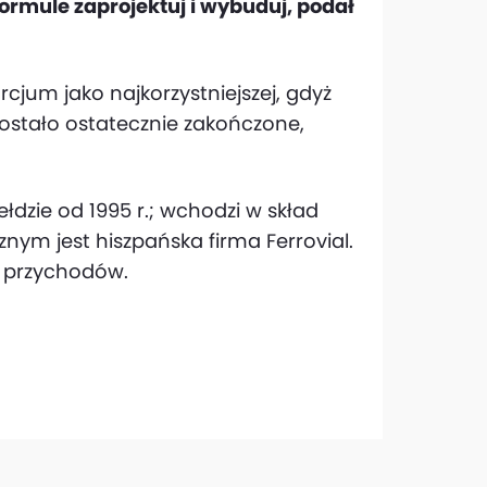
rmule ‎zaprojektuj i wybuduj, podał
cjum jako najkorzystniejszej, gdyż
ostało ostatecznie zakończone,
łdzie od 1995 r.; wchodzi w skład
nym jest hiszpańska firma Ferrovial.
h przychodów.