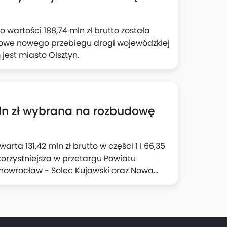
daty zawarcia umowy.
 wartości 188,74 mln zł brutto została
dowę nowego przebiegu drogi wojewódzkiej
jest miasto Olsztyn.
mln zł wybrana na rozbudowę
rta 131,42 mln zł brutto w części 1 i 66,35
jkorzystniejsza w przetargu Powiatu
nowrocław - Solec Kujawski oraz Nowa