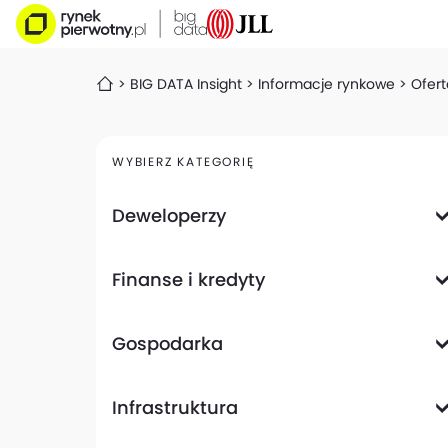
BIG DATA Insight
Informacje rynkowe
Ofert
WYBIERZ KATEGORIĘ
Deweloperzy
Deweloperzy giełdowi
Finanse i kredyty
Analizy i raporty
Informacje giełdowe
Informacje ogólne
Wyniki finansowe
Gospodarka
Banki
Biznes
Informacje z gospodarki
Infrastruktura