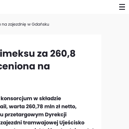
a na zajezdnię w Gdańsku
imeksu za 260,8
oceniona na
 konsorcjum w składzie
il, warta 260,78 mln zł netto,
iu przetargowym Dyrekcji
zajezdni tramwajowej Ujeścisko