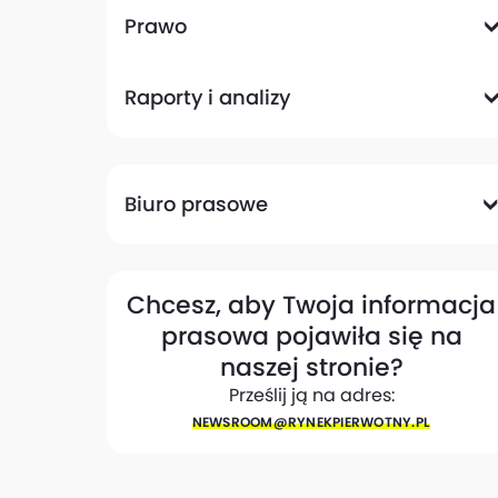
Komunikacyjna
Magazynowa
Plany zagospodarowania przestrzennego
Pozwolenia na budowę
Przetargi
Społeczna
Prawo
Analizy prawne
Zmiany w przepisach
Raporty i analizy
Analizy ekspertów
Raporty
Trendy rynkowe
Biuro prasowe
Biuro prasowe
Materiały dla mediów
Eksperci
My w mediach
Kontakt
Chcesz, aby Twoja informacja
prasowa pojawiła się na
naszej stronie?
Prześlij ją na adres:
NEWSROOM@​RYNEKPIERWOTNY.PL