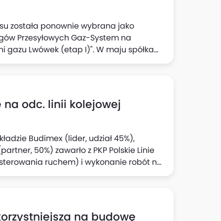
ksu została ponownie wybrana jako
iągów Przesyłowych Gaz-System na
zni gazu Lwówek (etap I)". W maju spółka
zł netto.
 odc. linii kolejowej
ładzie Budimex (lider, udział 45%),
partner, 50%) zawarło z PKP Polskie Linie
sterowania ruchem) i ‎wykonanie robót na
 - ‎Tymbark w ramach budowy nowej linii
olna (część tzw. projektu Podłęże -
,35 mln zł netto, w tym zakres
e warunkowe 280,43 mln zł ‎netto. Termin
jkorzystniejsza na budowę