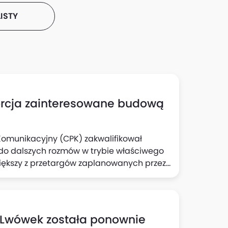
ISTY
sorcja zainteresowane budową
 Komunikacyjny (CPK) zakwalifikował
do dalszych rozmów w trybie właściwego
większy z przetargów zaplanowanych przez
przekraczającej 5 mld zł.
u Lwówek została ponownie