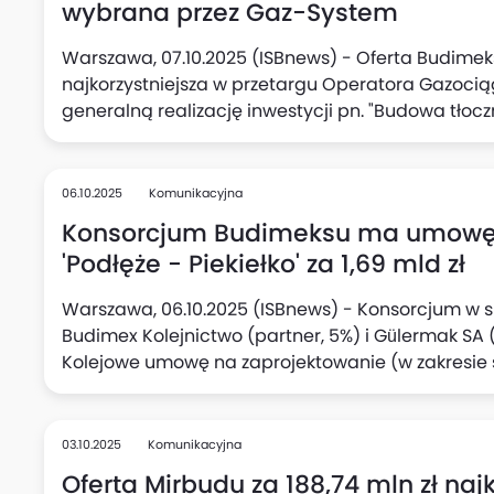
wybrana przez Gaz-System
Warszawa, 07.10.2025 (ISBnews) - Oferta Budime
najkorzystniejsza w przetargu Operatora ‎Gazoc
generalną realizację inwestycji pn. "Budowa tłoc
podawała, że oferta warta jest łącznie 437,66 mln 
06.10.2025
Komunikacyjna
Konsorcjum Budimeksu ma umowę na
'Podłęże - Piekiełko' za 1,69 mld zł
Warszawa, 06.10.2025 (ISBnews) - Konsorcjum w sk
Budimex ‎Kolejnictwo (partner, 5%) i Gülermak SA (
Kolejowe umowę na zaprojektowanie (w zakresie 
linii kolejowej nr 622 na tzw. odcinku H Szczyrzyc
kolejowej Podłęże - Szczyrzyc - ‎Tymbark/Mszana D
Piekiełko), podał Budimex. Wartość umowy to 1 693
03.10.2025
Komunikacyjna
podstawowy 1 690,85 mln zł netto, a wynagrodzeni
Oferta Mirbudu za 188,74 mln zł na