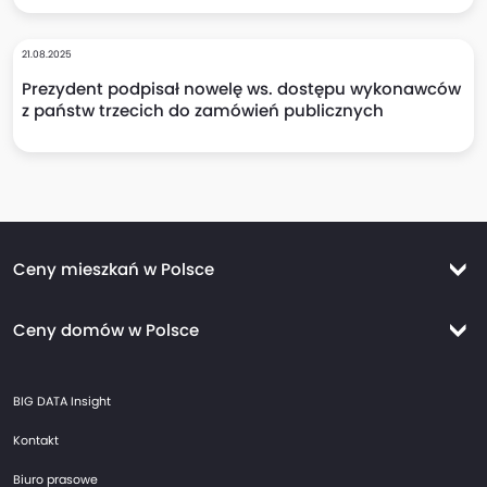
21.08.2025
Prezydent podpisał nowelę ws. dostępu wykonawców
z państw trzecich do zamówień publicznych
Ceny mieszkań w Polsce
Ceny mieszkań Warszawa
Ceny domów w Polsce
Ceny mieszkań Kraków
Ceny domów Warszawa
Ceny mieszkań Wrocław
BIG DATA Insight
Ceny domów Kraków
Ceny mieszkań Trójmiasto
Kontakt
Ceny domów Wrocław
Ceny mieszkań Gdańsk
Biuro prasowe
Ceny domów Trójmiasto