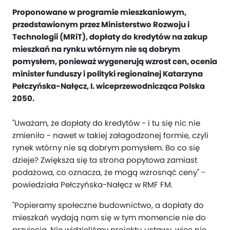
Proponowane w programie mieszkaniowym,
przedstawionym przez Ministerstwo Rozwoju i
Technologii (MRiT), dopłaty do kredytów na zakup
mieszkań na rynku wtórnym nie są dobrym
pomysłem, ponieważ wygenerują wzrost cen, ocenia
minister funduszy i polityki regionalnej Katarzyna
Pełczyńska-Nałęcz, I. wiceprzewodnicząca Polska
2050.
"Uważam, że dopłaty do kredytów - i tu się nic nie
zmieniło - nawet w takiej załagodzonej formie, czyli
rynek wtórny nie są dobrym pomysłem. Bo co się
dzieje? Zwiększa się ta strona popytowa zamiast
podażowa, co oznacza, że mogą wzrosnąć ceny" -
powiedziała Pełczyńska-Nałęcz w RMF FM.
"Popieramy społeczne budownictwo, a dopłaty do
mieszkań wydają nam się w tym momencie nie do
przyjęcia. Nie widzieliśmy projektu ustawy, więc nie