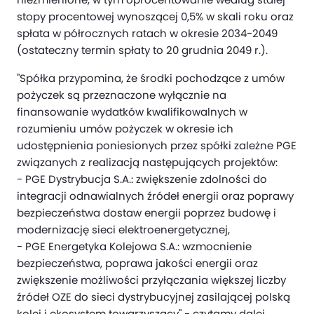
stopy procentowej wynoszącej 0,5% w skali roku oraz
spłata w półrocznych ratach w okresie 2034-2049
(ostateczny termin spłaty to 20 grudnia 2049 r.).
"Spółka przypomina, że środki pochodzące z umów
pożyczek są przeznaczone wyłącznie na
finansowanie wydatków kwalifikowalnych w
rozumieniu umów pożyczek w okresie ich
udostępnienia poniesionych przez spółki zależne PGE
związanych z realizacją następujących projektów:
- PGE Dystrybucja S.A.: zwiększenie zdolności do
integracji odnawialnych źródeł energii oraz poprawy
bezpieczeństwa dostaw energii poprzez budowę i
modernizację sieci elektroenergetycznej,
- PGE Energetyka Kolejowa S.A.: wzmocnienie
bezpieczeństwa, poprawa jakości energii oraz
zwiększenie możliwości przyłączania większej liczby
źródeł OZE do sieci dystrybucyjnej zasilającej polską
kolej i ekosystem towarzyszący" - czytamy dalej.