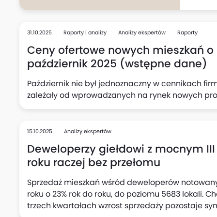
zdecyd
nawet t
bardzie
31.10.2025
Raporty i analizy
Analizy ekspertów
Raporty
tylko o 
Ceny ofertowe nowych mieszkań o 
energoo
październik 2025 (wstępne dane)
otoczen
Październik nie był jednoznaczny w cennikach fi
zależały od wprowadzanych na rynek nowych pro
15.10.2025
Analizy ekspertów
Deweloperzy giełdowi z mocnym III
roku raczej bez przełomu
Sprzedaż mieszkań wśród deweloperów notowanyc
roku o 23% rok do roku, do poziomu 5683 lokali. Ch
trzech kwartałach wzrost sprzedaży pozostaje sym