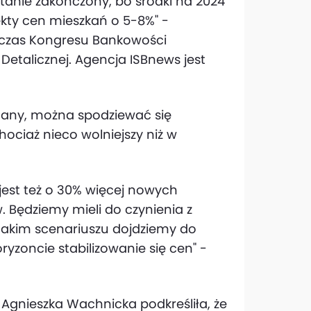
stanie zakończony, bo środki na 2024
rekty cen mieszkań o 5-8%" -
czas Kongresu Bankowości
etalicznej. Agencja ISBnews jest
many, można spodziewać się
ociaż nieco wolniejszy niż w
jest też o 30% więcej nowych
 Będziemy mieli do czynienia z
 takim scenariuszu dojdziemy do
yzoncie stabilizowanie się cen" -
Agnieszka Wachnicka podkreśliła, że