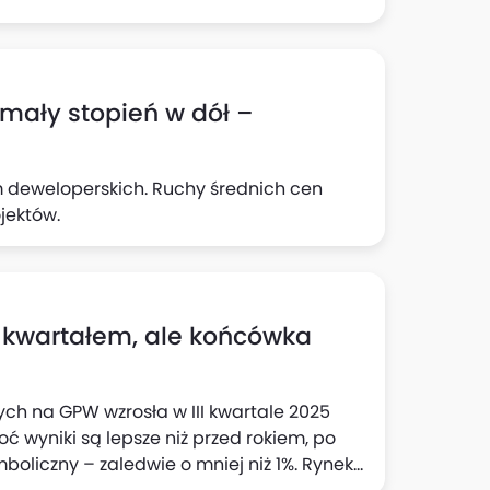
owanie wyhamowały, sygnalizując już
endencje korekcyjne, a kupujący stali się
j wymagający. Coraz częściej pytają nie
metraż, ale też o jakość życia,
mały stopień w dół –
szczędność, komunikację i zielone
ie.
rm deweloperskich. Ruchy średnich cen
jektów.
 kwartałem, ale końcówka
h na GPW wzrosła w III kwartale 2025
oć wyniki są lepsze niż przed rokiem, po
boliczny – zaledwie o mniej niż 1%. Rynek