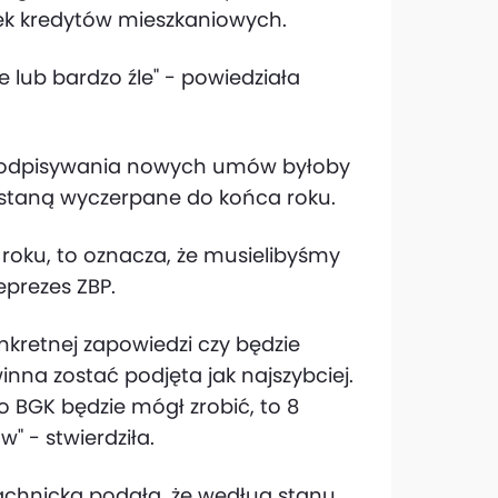
ek kredytów mieszkaniowych.
e lub bardzo źle" - powiedziała
 podpisywania nowych umów byłoby
staną wyczerpane do końca roku.
 roku, to oznacza, że musielibyśmy
eprezes ZBP.
kretnej zapowiedzi czy będzie
na zostać podjęta jak najszybciej.
co BGK będzie mógł zrobić, to 8
 - stwierdziła.
Wachnicka podała, że według stanu