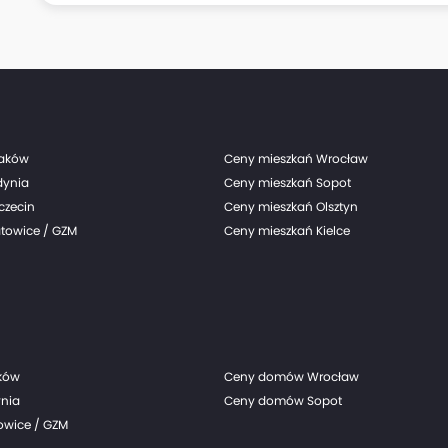
stabilizuje się po okresie spowolnienia, ale o n
mówić.
raków
Ceny mieszkań Wrocław
dynia
Ceny mieszkań Sopot
czecin
Ceny mieszkań Olsztyn
towice / GZM
Ceny mieszkań Kielce
ków
Ceny domów Wrocław
nia
Ceny domów Sopot
wice / GZM