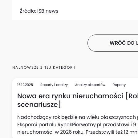
Źródło:
ISB news
WRÓĆ DO L
NAJNOWSZE Z TEJ KATEGORII
16.12.2025
Raporty i analizy
Analizy ekspertów
Raporty
Nowa era rynku nieruchomości [Rok
scenariusze]
Nadchodzący rok będzie na wielu płaszczyznach 
Eksperci portalu RynekPierwotny.pl przedstawili 
nieruchomości w 2026 roku. Przedstawili też 12 m