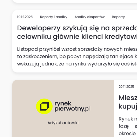
szokujących prognoz dla rynku nowych mieszkań, 
10.12.2025
Raporty i analizy
Analizy ekspertów
Raporty
Deweloperzy szykują się na sprzed
celowniku głównie klienci kredytow
Listopad przyniósł wzrost sprzedaży nowych miesz
to zaskoczeniem, bo popyt napędzają taniejące kr
wskazują jednak, że na rynku wydarzyło się coś is
miesiącach ostrożności znów zwiększyli aktywność
zasilili przede wszystkim mieszkaniami tańszymi od
20.11.2025
Miesz
kupuj
cena
Rynek 
fazę – 
okresi