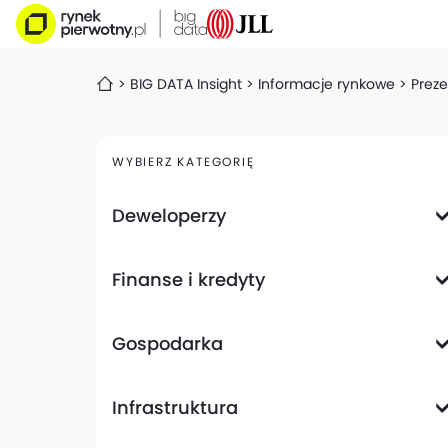
BIG DATA Insight
Informacje rynkowe
Preze
WYBIERZ KATEGORIĘ
Deweloperzy
Deweloperzy giełdowi
Finanse i kredyty
Analizy i raporty
Informacje giełdowe
Informacje ogólne
Wyniki finansowe
Gospodarka
Banki
Biznes
Informacje z gospodarki
Infrastruktura