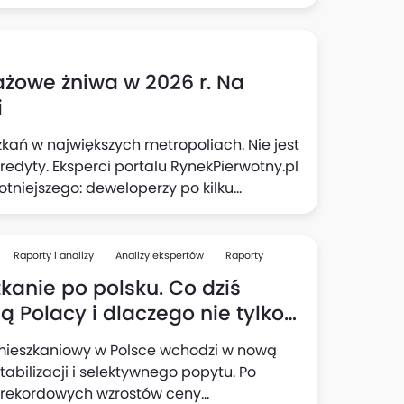
dla rynku wtórnego i rynku najmu.
ażowe żniwa w 2026 r. Na
i
kań w największych metropoliach. Nie jest
edyty. Eksperci portalu RynekPierwotny.pl
totniejszego: deweloperzy po kilku
 inwestycyjną. Co ciekawe, lokalne rynki
 średniej w aktualnej ofercie.
Raporty i analizy
Analizy ekspertów
Raporty
kanie po polsku. Co dziś
ą Polacy i dlaczego nie tylko
 ma znaczenie
mieszkaniowy w Polsce wchodzi w nową
stabilizacji i selektywnego popytu. Po
e rekordowych wzrostów ceny