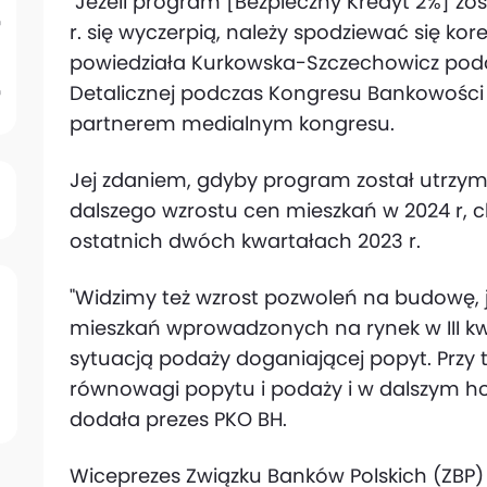
"Jeżeli program [Bezpieczny Kredyt 2%] zo
r. się wyczerpią, należy spodziewać się ko
powiedziała Kurkowska-Szczechowicz pod
Detalicznej podczas Kongresu Bankowości D
partnerem medialnym kongresu.
Jej zdaniem, gdyby program został utrzy
dalszego wzrostu cen mieszkań w 2024 r, ch
ostatnich dwóch kwartałach 2023 r.
"Widzimy też wzrost pozwoleń na budowę, 
mieszkań wprowadzonych na rynek w III kw.
sytuacją podaży doganiającej popyt. Przy
równowagi popytu i podaży i w dalszym hor
dodała prezes PKO BH.
Wiceprezes Związku Banków Polskich (ZBP) 