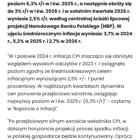
poziom 6,3% r/r w I kw. 2025 r., a następnie obniży się
do 3% r/r w I kw. 2026 r. i w ostatnim kwartale 2026 r.
wyniesie 2,5% r/r, według centralnej ścieżki lipcowej
projekcji Narodowego Banku Polskiego (NBP). W
ujęciu średniorocznym inflacja wyniesie: 3,7% w 2024
r., 5,2% w 2025 r. i 2,7% w 2026 r.
"W I połowie 2024 r. inflacja CPI znacząco się obniżyła
względem wysokich odczytów z 2023 r. i osiągnęła
poziom zgodny ze średniookresowym celem
inflacyjnym wynoszącym 2,5% +/- 1 punkt
procentowy. W najbliższych kwartałach dynamika
cen ponownie przejściowo wzrośnie, osiągając
najwyższy poziom w I kw. 2025 r. (6,3% r/r)" - czytamy
w "Raporcie o inflacji".
"Po przejściowym silnym wzroście wskaźnika CPI, w
dalszym horyzoncie projekcji proces spadku inflacji
w polskiej gospodarce będzie kontynuowany. Oprócz