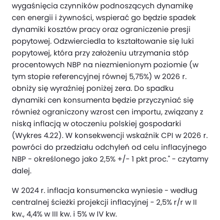
wygaśnięcia czynników podnoszących dynamikę
cen energii i żywności, wspierać go będzie spadek
dynamiki kosztów pracy oraz ograniczenie presji
popytowej. Odzwierciedla to kształtowanie się luki
popytowej, która przy założeniu utrzymania stóp
procentowych NBP na niezmienionym poziomie (w
tym stopie referencyjnej równej 5,75%) w 2026 r.
obniży się wyraźniej poniżej zera. Do spadku
dynamiki cen konsumenta będzie przyczyniać się
również ograniczony wzrost cen importu, związany z
niską inflacją w otoczeniu polskiej gospodarki
(Wykres 4.22). W konsekwencji wskaźnik CPI w 2026 r.
powróci do przedziału odchyleń od celu inflacyjnego
NBP - określonego jako 2,5% +/- 1 pkt proc." - czytamy
dalej.
W 2024 r. inflacja konsumencka wyniesie - według
centralnej ścieżki projekcji inflacyjnej - 2,5% r/r w II
kw., 4,4% w III kw. i 5% w IV kw.