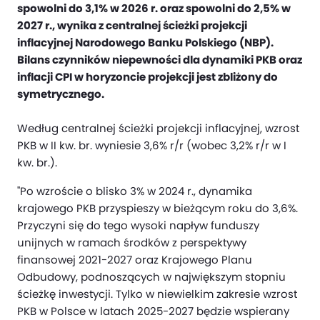
spowolni do 3,1% w 2026 r. oraz spowolni do 2,5% w
2027 r., wynika z centralnej ścieżki projekcji
inflacyjnej Narodowego Banku Polskiego (NBP).
Bilans czynników niepewności dla dynamiki PKB oraz
inflacji CPI w horyzoncie projekcji jest zbliżony do
symetrycznego.
Według centralnej ścieżki projekcji inflacyjnej, wzrost
PKB w II kw. br. wyniesie 3,6% r/r (wobec 3,2% r/r w I
kw. br.).
"Po wzroście o blisko 3% w 2024 r., dynamika
krajowego PKB przyspieszy w bieżącym roku do 3,6%.
Przyczyni się do tego wysoki napływ funduszy
unijnych w ramach środków z perspektywy
finansowej 2021-2027 oraz Krajowego Planu
Odbudowy, podnoszących w największym stopniu
ścieżkę inwestycji. Tylko w niewielkim zakresie wzrost
PKB w Polsce w latach 2025-2027 będzie wspierany