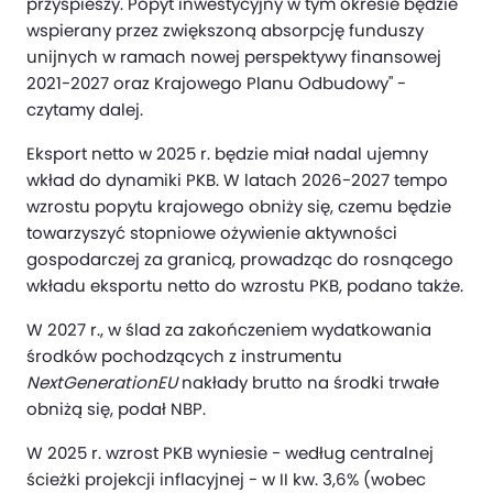
przyspieszy. Popyt inwestycyjny w tym okresie będzie
wspierany przez zwiększoną absorpcję funduszy
unijnych w ramach nowej perspektywy finansowej
2021-2027 oraz Krajowego Planu Odbudowy" -
czytamy dalej.
Eksport netto w 2025 r. będzie miał nadal ujemny
wkład do dynamiki PKB. W latach 2026-2027 tempo
wzrostu popytu krajowego obniży się, czemu będzie
towarzyszyć stopniowe ożywienie aktywności
gospodarczej za granicą, prowadząc do rosnącego
wkładu eksportu netto do wzrostu PKB, podano także.
W 2027 r., w ślad za zakończeniem wydatkowania
środków pochodzących z instrumentu
NextGenerationEU
nakłady brutto na środki trwałe
obniżą się, podał NBP.
W 2025 r. wzrost PKB wyniesie - według centralnej
ścieżki projekcji inflacyjnej - w II kw. 3,6% (wobec