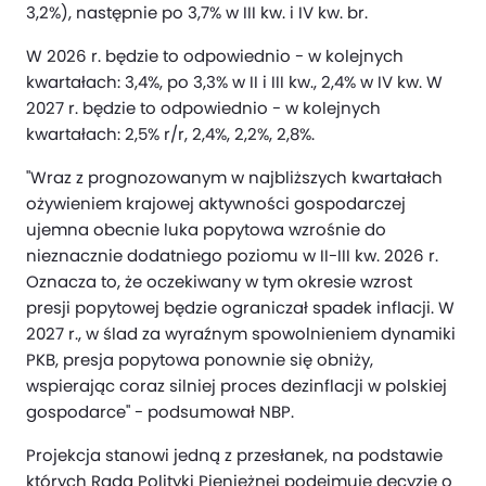
3,2%), następnie po 3,7% w III kw. i IV kw. br.
W 2026 r. będzie to odpowiednio - w kolejnych
kwartałach: 3,4%, po 3,3% w II i III kw., 2,4% w IV kw. W
2027 r. będzie to odpowiednio - w kolejnych
kwartałach: 2,5% r/r, 2,4%, 2,2%, 2,8%.
"Wraz z prognozowanym w najbliższych kwartałach
ożywieniem krajowej aktywności gospodarczej
ujemna obecnie luka popytowa wzrośnie do
nieznacznie dodatniego poziomu w II-III kw. 2026 r.
Oznacza to, że oczekiwany w tym okresie wzrost
presji popytowej będzie ograniczał spadek inflacji. W
2027 r., w ślad za wyraźnym spowolnieniem dynamiki
PKB, presja popytowa ponownie się obniży,
wspierając coraz silniej proces dezinflacji w polskiej
gospodarce" - podsumował NBP.
Projekcja stanowi jedną z przesłanek, na podstawie
których Rada Polityki Pieniężnej podejmuje decyzje o