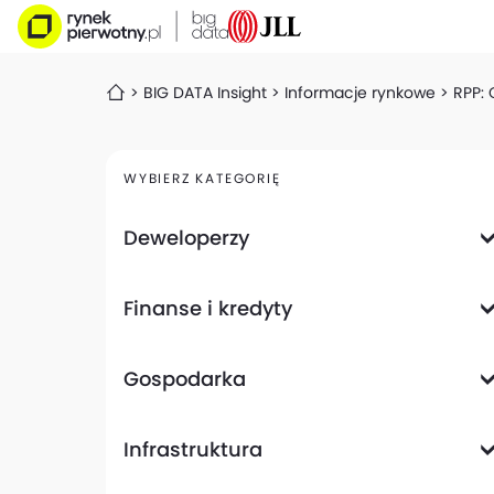
BIG DATA Insight
Informacje rynkowe
RPP: 
WYBIERZ KATEGORIĘ
Deweloperzy
Deweloperzy giełdowi
Finanse i kredyty
Analizy i raporty
Informacje giełdowe
Informacje ogólne
Wyniki finansowe
Gospodarka
Banki
Biznes
Informacje z gospodarki
Infrastruktura