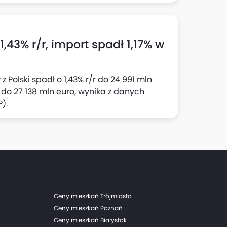
,43% r/r, import spadł 1,17% w
 Polski spadł o 1,43% r/r do 24 991 mln
/r do 27 138 mln euro, wynika z danych
).
Ceny mieszkań Trójmiasto
Ceny mieszkań Poznań
Ceny mieszkań Białystok