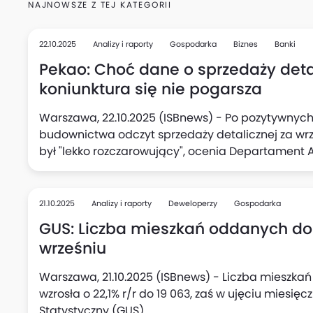
NAJNOWSZE Z TEJ KATEGORII
22.10.2025
Analizy i raporty
Gospodarka
Biznes
Banki
Pekao: Choć dane o sprzedaży detal
koniunktura się nie pogarsza
Warszawa, 22.10.2025 (ISBnews) - Po pozytywnych
budownictwa odczyt sprzedaży detalicznej za wrzesi
był "lekko rozczarowujący", ocenia Departament
Tym niemniej nie oznacza to pogorszenia koniunk
polskim konsumencie jest dalej w mocy, podkreśl
21.10.2025
Analizy i raporty
Deweloperzy
Gospodarka
GUS: Liczba mieszkań oddanych do u
wrześniu
Warszawa, 21.10.2025 (ISBnews) - Liczba mieszka
wzrosła o 22,1% r/r do 19 063, zaś w ujęciu miesi
Statystyczny (GUS).