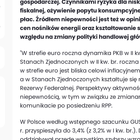
gospodarczej. Czynnikami ryzyka dla niskiej
fiskalnej, ożywienie popytu konsumpcyj
płac. Źródłem niepewności jest też w opi
cen nośników energii oraz kształtowanie si
względu na zmiany polityki handlowej g
"W strefie euro roczna dynamika PKB w II k
Stanach Zjednoczonych w II kw. br. roczna 
w strefie euro jest bliska celowi inflacyj
a w Stanach Zjednoczonych kształtuje się 
Rezerwy Federalnej. Perspektywy aktywności
niepewnością, w tym w związku ze zmianam
komunikacie po posiedzeniu RPP.
W Polsce według wstępnego szacunku GUS 
r. przyspieszyła do 3,4% (z 3,2% w I kw. br
oddziaływał przede wszystkim szybszy wzro