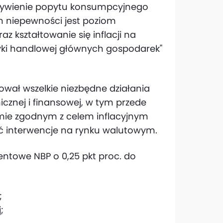
ej, ożywienie popytu konsumpcyjnego
 niepewności jest poziom
 kształtowanie się inflacji na
tyki handlowej głównych gospodarek"
ował wszelkie niezbędne działania
cznej i finansowej, w tym przede
omie zgodnym z celem inflacyjnym
ć interwencje na rynku walutowym.
entowe NBP o 0,25 pkt proc. do
;
;