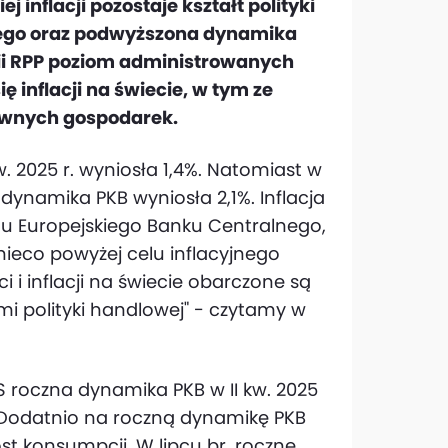
 inflacji pozostaje kształt polityki
nego oraz podwyższona dynamika
nii RPP poziom administrowanych
ę inflacji na świecie, w tym ze
łównych gospodarek.
w. 2025 r. wyniosła 1,4%. Natomiast w
dynamika PKB wyniosła 2,1%. Inflacja
nemu Europejskiego Banku Centralnego,
nieco powyżej celu inflacyjnego
 i inflacji na świecie obarczone są
i polityki handlowej" - czytamy w
roczna dynamika PKB w II kw. 2025
.). Dodatnio na roczną dynamikę PKB
st konsumpcji. W lipcu br. roczne