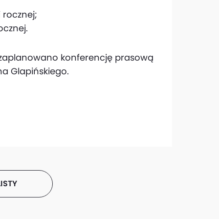
;
 rocznej;
ocznej.
00 zaplanowano konferencję prasową
a Glapińskiego.
ISTY