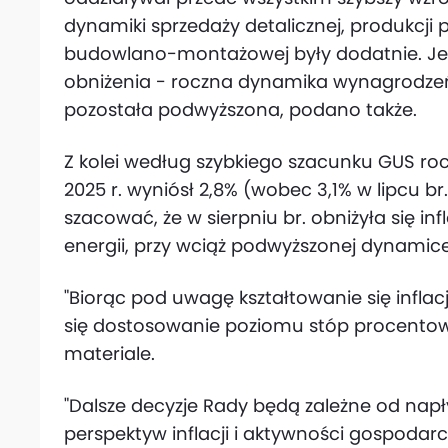
dynamiki sprzedaży detalicznej, produkcji 
budowlano-montażowej były dodatnie. J
obniżenia - roczna dynamika wynagrodzeń
pozostała podwyższona, podano także.
Z kolei według szybkiego szacunku GUS rocz
2025 r. wyniósł 2,8% (wobec 3,1% w lipcu 
szacować, że w sierpniu br. obniżyła się in
energii, przy wciąż podwyższonej dynamice
"Biorąc pod uwagę kształtowanie się inflac
się dostosowanie poziomu stóp procentow
materiale.
"Dalsze decyzje Rady będą zależne od nap
perspektyw inflacji i aktywności gospodarcz