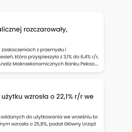
icznej rozczarowały,
 zaskoczeniach z przemysłu i
eń, która przyspieszyła z 3,1% do 6,4% r/r,
 Analiz Makroekonomicznych Banku Pekao.
tury w sektorze, a "pozytywna opowieść" o
ili analitycy w komentarzu do danych GUS.
żytku wzrosła o 22,1% r/r we
ń oddanych do użytkowania we wrześniu br.
ęcznym wzrosła o 25,8%, podał Główny Urząd