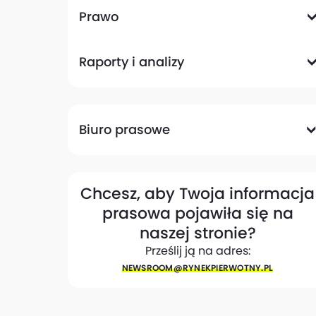
Komunikacyjna
Magazynowa
Plany zagospodarowania przestrzennego
Pozwolenia na budowę
Przetargi
Społeczna
Prawo
Analizy prawne
Zmiany w przepisach
Raporty i analizy
Analizy ekspertów
Raporty
Trendy rynkowe
Biuro prasowe
Biuro prasowe
Materiały dla mediów
Eksperci
My w mediach
Kontakt
Chcesz, aby Twoja informacja
prasowa pojawiła się na
naszej stronie?
Prześlij ją na adres:
NEWSROOM@​RYNEKPIERWOTNY.PL