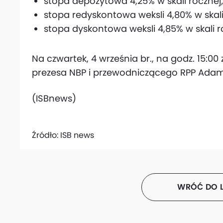
stopa depozytowa 4,25% w skali rocznej
stopa redyskontowa weksli 4,80% w skali
stopa dyskontowa weksli 4,85% w skali r
Na czwartek, 4 września br., na godz. 15:
prezesa NBP i przewodniczącego RPP Adam
(ISBnews)
Źródło:
ISB news
WRÓĆ DO L