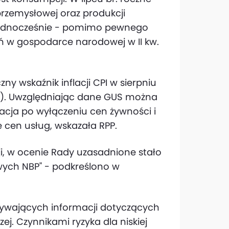
przemysłowej oraz produkcji
ednocześnie - pomimo pewnego
 w gospodarce narodowej w II kw.
ny wskaźnik inflacji CPI w sierpniu
br.). Uwzględniając dane GUS można
flacja po wyłączeniu cen żywności i
 cen usług, wskazała RPP.
ji, w ocenie Rady uzasadnione stało
ych NBP" - podkreślono w
ływających informacji dotyczących
ej. Czynnikami ryzyka dla niskiej