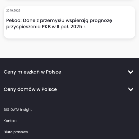
20.10.2025
Pekao: Dane z przemysłu wspierają prognozę
przyspieszenia PKB w II poł. 2025 r.
Ceny mieszkań w Polsce
Ceny mieszkań Warszawa
Ceny domów w Polsce
Ceny mieszkań Kraków
Ceny domów Warszawa
Ceny mieszkań Wrocław
BIG DATA Insight
Ceny domów Kraków
Ceny mieszkań Trójmiasto
Kontakt
Ceny domów Wrocław
Ceny mieszkań Gdańsk
Biuro prasowe
Ceny domów Trójmiasto
Ceny mieszkań Gdynia