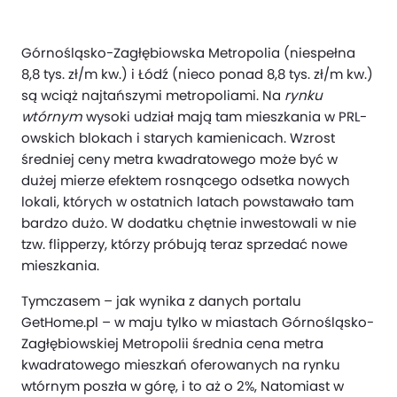
Górnośląsko-Zagłębiowska Metropolia (niespełna
8,8 tys. zł/m kw.) i Łódź (nieco ponad 8,8 tys. zł/m kw.)
są wciąż najtańszymi metropoliami. Na
rynku
wtórnym
wysoki udział mają tam mieszkania w PRL-
owskich blokach i starych kamienicach. Wzrost
średniej ceny metra kwadratowego może być w
dużej mierze efektem rosnącego odsetka nowych
lokali, których w ostatnich latach powstawało tam
bardzo dużo. W dodatku chętnie inwestowali w nie
tzw. flipperzy, którzy próbują teraz sprzedać nowe
mieszkania.
Tymczasem – jak wynika z danych portalu
GetHome.pl – w maju tylko w miastach Górnośląsko-
Zagłębiowskiej Metropolii średnia cena metra
kwadratowego mieszkań oferowanych na rynku
wtórnym poszła w górę, i to aż o 2%, Natomiast w