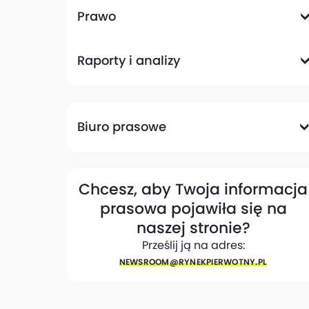
Komunikacyjna
Magazynowa
Plany zagospodarowania przestrzennego
Pozwolenia na budowę
Przetargi
Społeczna
Prawo
Analizy prawne
Zmiany w przepisach
Raporty i analizy
Analizy ekspertów
Raporty
Trendy rynkowe
Biuro prasowe
Biuro prasowe
Materiały dla mediów
Eksperci
My w mediach
Kontakt
Chcesz, aby Twoja informacja
prasowa pojawiła się na
naszej stronie?
Prześlij ją na adres:
NEWSROOM@​RYNEKPIERWOTNY.PL