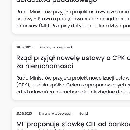
Rada Ministrów przyjęła projekt ustawy o zmian
ustawy - Prawo o postępowaniu przed sądami adm
Finansów (MF). Przepisy dotyczące doradztwa p
współczesnych realiów prawnych, technologiczny
jakości świadczonych usług.
26.08.2025
Zmiany w przepisach
Rząd przyjął nowelę ustawy o CPK 
za nieruchomości
Rada Ministrów przyjęła projekt nowelizacji ust
(CPK), podała spółka. Celem zaproponowanych zm
odszkodowań za nieruchomości niezbędne do bud
21.08.2025
Zmiany w przepisach
Banki
MF proponuje stawkę CIT od bankó