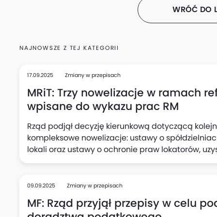
WRÓĆ DO L
NAJNOWSZE Z TEJ KATEGORII
17.09.2025
Zmiany w przepisach
MRiT: Trzy nowelizacje w ramach r
wpisane do wykazu prac RM
Rząd podjął decyzję kierunkową dotyczącą kolejn
kompleksowe nowelizacje: ustawy o spółdzielnia
lokali oraz ustawy o ochronie praw lokatorów, uzy
Programowych Rady Ministrów, co oznacza przejś
formułowania konkretnych przepisów, podało Mini
najbliższych tygodniach resort skieruje cały goto
09.09.2025
Zmiany w przepisach
MF: Rząd przyjął przepisy w celu po
doradztwa podatkowego