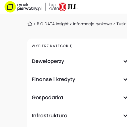
BIG DATA Insight
Informacje rynkowe
Tusk:
WYBIERZ KATEGORIĘ
Deweloperzy
Deweloperzy giełdowi
Finanse i kredyty
Analizy i raporty
Informacje giełdowe
Informacje ogólne
Wyniki finansowe
Gospodarka
Banki
Biznes
Informacje z gospodarki
Infrastruktura