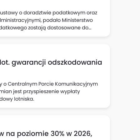
ie ustawy o doradztwie podatkowym oraz
inistracyjnymi, podało Ministerstwo
odatkowego zostają dostosowane do
ch i rynkowych w celu podniesienia
dot. gwarancji odszkodowania
awy o Centralnym Porcie Komunikacyjnym
ian jest przyspieszenie wypłaty
owy lotniska.
w na poziomie 30% w 2026,