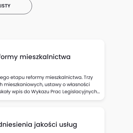
ISTY
eformy mieszkalnictwa
ego etapu reformy mieszkalnictwa. Trzy
ch mieszkaniowych, ustawy o własności
skały wpis do Wykazu Prac Legislacyjnych i
cie od fazy koncepcyjnej do etapu
sterstwo Rozwoju i Technologii (MRiT). W
wy pakiet do konsultacji społecznych.
dniesienia jakości usług