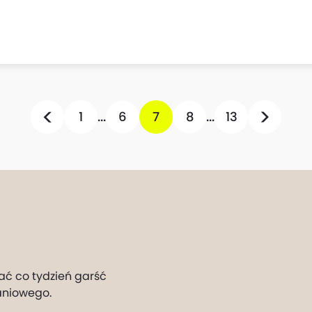
1
...
6
7
8
...
13
ać co tydzień garść
aniowego.