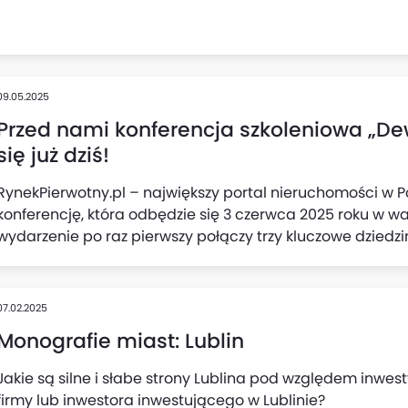
09.05.2025
Przed nami konferencja szkoleniowa „De
się już dziś!
RynekPierwotny.pl – największy portal nieruchomości w 
konferencję, która odbędzie się 3 czerwca 2025 roku w w
wydarzenie po raz pierwszy połączy trzy kluczowe dziedz
marketing. Głos zabiorą eksperci i specjaliści, którzy za
i skutecznymi elementami strategii sprzedaży nieruchom
sytuacji rynkowej.
07.02.2025
Monografie miast: Lublin
Jakie są silne i słabe strony Lublina pod względem inwes
firmy lub inwestora inwestującego w Lublinie?