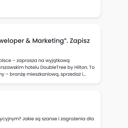
weloper & Marketing”. Zapisz
Polsce – zaprasza na wyjątkową
arszawskim hotelu DoubleTree by Hilton. To
iny – branżę mieszkaniową, sprzedaż i
inspirują uczestników nowymi rozwiązaniami
ości w dynamicznie zmieniającej się
tycyjnym? Jakie są szanse i zagrożenia dla