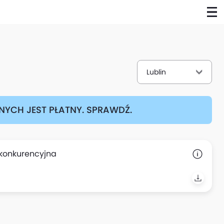
Lublin
YCH JEST PŁATNY. SPRAWDŹ.
 konkurencyjna