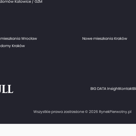
domów Katowice / GZM
mieszkania Wrocław
Nowe mieszkania Kraków
 domy Kraków
BIG DATA Insight
Kontakt
B
Wszystkie prawa zastrzeżone © 2026 RynekPierwotny.pl