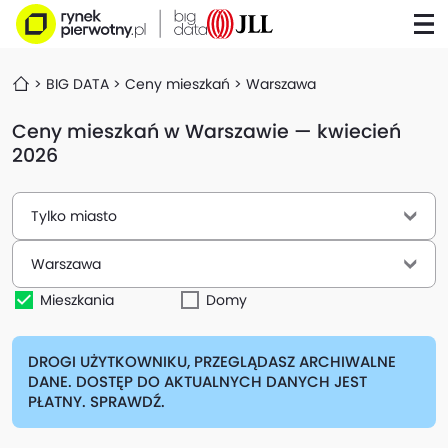
BIG DATA
Ceny mieszkań
Warszawa
Ceny mieszkań w Warszawie — kwiecień
2026
Tylko miasto
Warszawa
Mieszkania
Domy
DROGI UŻYTKOWNIKU, PRZEGLĄDASZ ARCHIWALNE
DANE. DOSTĘP DO AKTUALNYCH DANYCH JEST
PŁATNY. SPRAWDŹ.