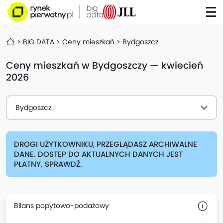
BIG DATA
Ceny mieszkań
Bydgoszcz
Ceny mieszkań w Bydgoszczy — kwiecień
2026
Bydgoszcz
DROGI UŻYTKOWNIKU, PRZEGLĄDASZ ARCHIWALNE
DANE. DOSTĘP DO AKTUALNYCH DANYCH JEST
PŁATNY. SPRAWDŹ.
Bilans popytowo-podażowy