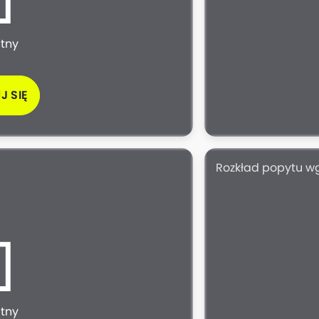
atny
J SIĘ
Rozkład popytu w
atny