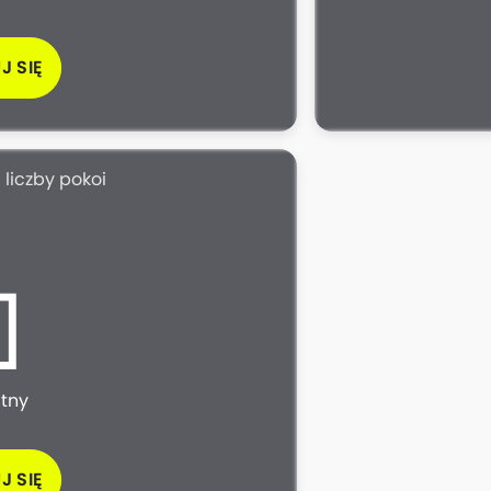
J SIĘ
 liczby pokoi
atny
J SIĘ