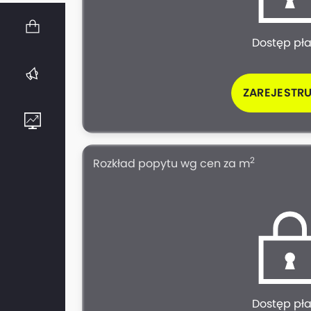
Dostęp pł
ZAREJESTRU
2
Rozkład popytu wg cen za m
Dostęp pł