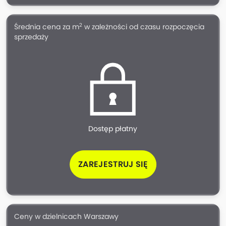
2
Średnia cena za m
w zależności od czasu rozpoczęcia
sprzedaży
Dostęp płatny
ZAREJESTRUJ SIĘ
Ceny w dzielnicach Warszawy