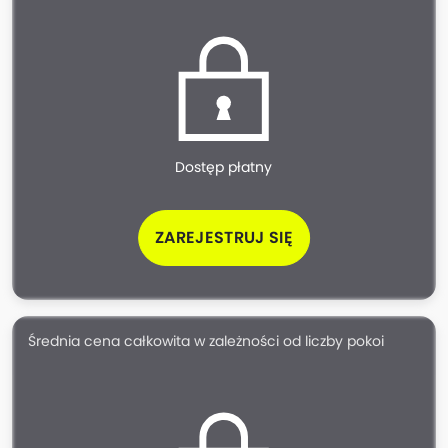
Dostęp płatny
ZAREJESTRUJ SIĘ
Średnia cena całkowita w zależności od liczby pokoi