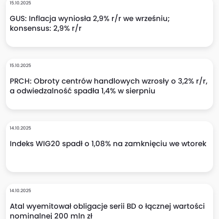
15.10.2025
GUS: Inflacja wyniosła 2,9% r/r we wrześniu;
konsensus: 2,9% r/r
15.10.2025
PRCH: Obroty centrów handlowych wzrosły o 3,2% r/r,
a odwiedzalność spadła 1,4% w sierpniu
14.10.2025
Indeks WIG20 spadł o 1,08% na zamknięciu we wtorek
14.10.2025
Atal wyemitował obligacje serii BD o łącznej wartości
nominalnej 200 mln zł