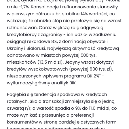
a nie -1,7%. Konsolidacje i refinansowania stanowiły
w pierwszym półroczu br. stabilne 14% wartości, co
wskazuje, że obniżka stóp nie przełożyła się na wzrost
refinansowań. Coraz większą rolę odgrywają
kredytobiorcy z zagranicy - ich udział w zadłużeniu
osiągnął rekordowe 8%, z dominacją obywateli
Ukrainy i Białorusi. Największą aktywność kredytową
odnotowano w miastach powyżej 500 tys.
mieszkańców (13,5 mld zł). Jedyny wzrost dotyczył
kredytów wysokokwotowych (powyżej 600 tys. zł),
niezaburzonych wpływem programu BK 2%" -
wytłumaczył główny analityk BIK.
Pogłębia się tendencja spadkowa w kredytach
ratalnych. Skala transakcji zmniejszyła się o jedną
czwartą r/r, a wartość spadła o 9% do 11,6 mld zł, co
może wynikać z przesunięcia preferencji
konsumentów w stronę bardziej elastycznych form
finansowania na platformach zakupowych w