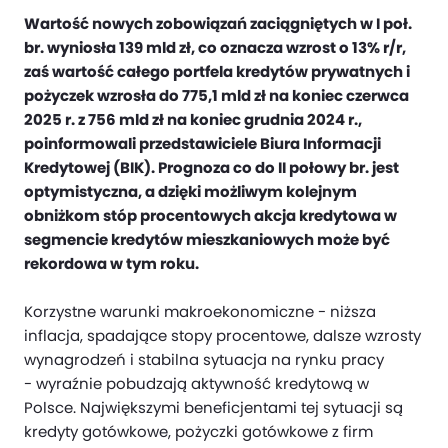
Wartość nowych zobowiązań zaciągniętych w I poł.
br. wyniosła 139 mld zł, co oznacza wzrost o 13% r/r,
zaś wartość całego portfela kredytów prywatnych i
pożyczek wzrosła do 775,1 mld zł na koniec czerwca
2025 r. z 756 mld zł na koniec grudnia 2024 r.,
poinformowali przedstawiciele Biura Informacji
Kredytowej (BIK). Prognoza co do II połowy br. jest
optymistyczna, a dzięki możliwym kolejnym
obniżkom stóp procentowych akcja kredytowa w
segmencie kredytów mieszkaniowych może być
rekordowa w tym roku.
Korzystne warunki makroekonomiczne - niższa
inflacja, spadające stopy procentowe, dalsze wzrosty
wynagrodzeń i stabilna sytuacja na rynku pracy
- wyraźnie pobudzają aktywność kredytową w
Polsce. Największymi beneficjentami tej sytuacji są
kredyty gotówkowe, pożyczki gotówkowe z firm