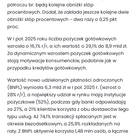
półroczu br. będą kolejne obniżki stóp
procentowych. Dodał, że zakłada jeszcze kolejne dwie
obniżki stóp procentowych - dwa razy o 0,25 pkt
proc.
W I poł. 2025 roku liczba pożyczek gotówkowych
wzrosła o 16,1% r/r, a ich wartość o 29,1% do 8,9 mld zł.
Za dynamicznym wzrostem pożyczek gotówkowych
stoją motywacje konsumenckie, podobnie jak w
przypadku kredytów gotówkowych.
Wartość nowo udzielonych płatności odroczonych
(BNPL) wyniosła 6,3 mld zł w I poł. 2025 r. (wzrost o
28% r/r), a największy udział w rynku mają instytucje
pożyczkowe (52%), podczas gdy banki odpowiadają
za 27%, a 21% klientów korzysta z obu dostawców tego
typu usług. Aż 74,1% transakcji spłacanych jest w
okresie bezodsetkowym, a 25,9% rozkładanych na
raty. Z BNPL aktywnie korzysta 1,48 mln osób, a łącznie