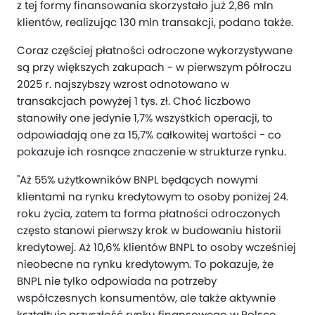
z tej formy finansowania skorzystało już 2,86 mln
klientów, realizując 130 mln transakcji, podano także.
Coraz częściej płatności odroczone wykorzystywane
są przy większych zakupach - w pierwszym półroczu
2025 r. najszybszy wzrost odnotowano w
transakcjach powyżej 1 tys. zł. Choć liczbowo
stanowiły one jedynie 1,7% wszystkich operacji, to
odpowiadają one za 15,7% całkowitej wartości - co
pokazuje ich rosnące znaczenie w strukturze rynku.
"Aż 55% użytkowników BNPL będących nowymi
klientami na rynku kredytowym to osoby poniżej 24.
roku życia, zatem ta forma płatności odroczonych
często stanowi pierwszy krok w budowaniu historii
kredytowej. Aż 10,6% klientów BNPL to osoby wcześniej
nieobecne na rynku kredytowym. To pokazuje, że
BNPL nie tylko odpowiada na potrzeby
współczesnych konsumentów, ale także aktywnie
kształtuje przyszłość rynku finansowego w Polsce.