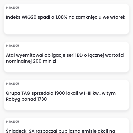
14.10.2025
Indeks WIG20 spadł o 1,08% na zamknięciu we wtorek
14.10.2025
Atal wyemitował obligacje serii BD o łącznej wartości
nominalnej 200 mln zł
14.10.2025
Grupa TAG sprzedała 1900 lokali w I-III kw., w tym
Robyg ponad 1730
14.10.2025
Śniadecki SA rozpoczął publiczną emisję akcji na