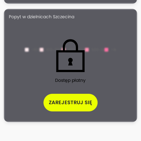
Popyt w dzielnicach Szczecina
<100
100-200
200-500
500-1k
>1k
Dostęp płatny
ZAREJESTRUJ SIĘ