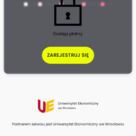
<100
100-200
200-500
500-1k
>1k
Dostęp płatny
ZAREJESTRUJ SIĘ
Partnerem serwisu jest Uniwersytet Ekonomiczny we Wrocławiu