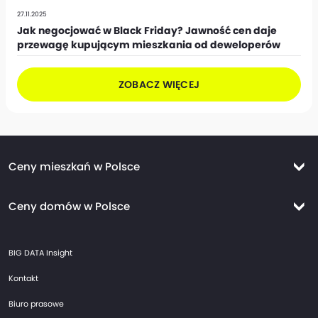
27.11.2025
Jak negocjować w Black Friday? Jawność cen daje
przewagę kupującym mieszkania od deweloperów
ZOBACZ WIĘCEJ
Ceny mieszkań w Polsce
Ceny mieszkań Warszawa
Ceny domów w Polsce
Ceny mieszkań Kraków
Ceny domów Warszawa
Ceny mieszkań Wrocław
BIG DATA Insight
Ceny domów Kraków
Ceny mieszkań Trójmiasto
Kontakt
Ceny domów Wrocław
Ceny mieszkań Gdańsk
Biuro prasowe
Ceny domów Trójmiasto