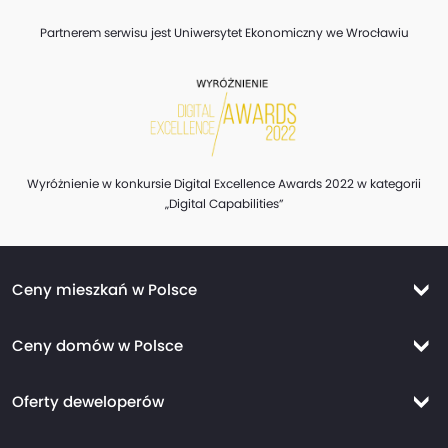
Partnerem serwisu jest Uniwersytet Ekonomiczny we Wrocławiu
Wyróżnienie w konkursie Digital Excellence Awards 2022 w kategorii
„Digital Capabilities”
Ceny mieszkań w Polsce
Ceny mieszkań Warszawa
Ceny domów w Polsce
Ceny mieszkań Kraków
Ceny domów Warszawa
Ceny mieszkań Wrocław
Oferty deweloperów
Ceny domów Kraków
Ceny mieszkań Trójmiasto
Nowe mieszkania Warszawa