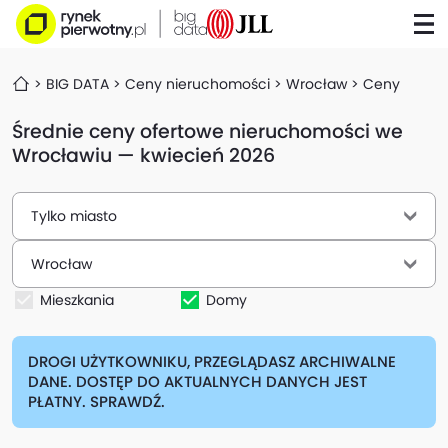
BIG DATA
Ceny nieruchomości
Wrocław
Ceny
Średnie ceny ofertowe nieruchomości we
Wrocławiu — kwiecień 2026
Tylko miasto
Wrocław
Mieszkania
Domy
DROGI UŻYTKOWNIKU, PRZEGLĄDASZ ARCHIWALNE
DANE. DOSTĘP DO AKTUALNYCH DANYCH JEST
PŁATNY. SPRAWDŹ.