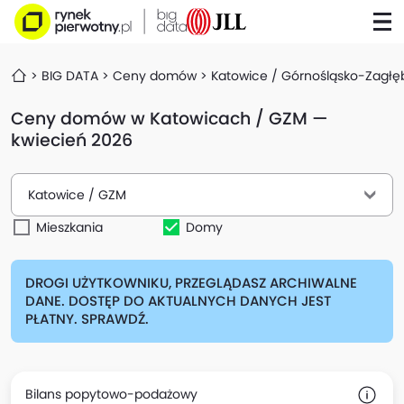
BIG DATA
Ceny domów
Katowice / Górnośląsko-Zagłę
Ceny domów w Katowicach / GZM —
kwiecień 2026
Katowice / GZM
Mieszkania
Domy
DROGI UŻYTKOWNIKU, PRZEGLĄDASZ ARCHIWALNE
DANE. DOSTĘP DO AKTUALNYCH DANYCH JEST
PŁATNY. SPRAWDŹ.
Bilans popytowo-podażowy