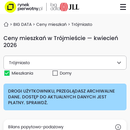
BIG DATA
Ceny mieszkań
Trójmiasto
Ceny mieszkań w Trójmieście — kwiecień
2026
Trójmiasto
Mieszkania
Domy
DROGI UŻYTKOWNIKU, PRZEGLĄDASZ ARCHIWALNE
DANE. DOSTĘP DO AKTUALNYCH DANYCH JEST
PŁATNY. SPRAWDŹ.
Bilans popytowo-podażowy